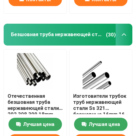
Безшовная труба нержавеющей стали
(30)
Отечественная
Изготовители трубок
безшовная труба
труб нержавеющей
нержавеющей стали
стали Ss 321
202 308 309 18mm
безшовные 16mm 16
22mm 2 трубка Inox
теплообменный
Лучшая цена
Лучшая цена
дюйма 304
аппарат датчика 304