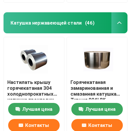
Катушка нержавеющей стали
(46)
Настилать крышу
Горячекатаная
горячекатаная 304
замаринованная и
холоднопрокатных
смазанная катушка
катушка прокладки
Турция 904l 8K
201 316l 202 Ss 304
отполировала
Лучшая цена
Лучшая цена
катушки
катушку 202 Ss
нержавеющей стали
катушки 430
нержавеющей стали
Контакты
Контакты