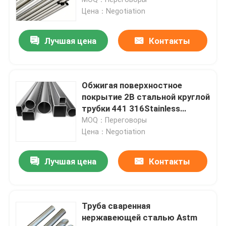
санитарную
Цена：Negotiation
Стальная заготовка для проволоки
Лучшая цена
Контакты
Адвокатура нержавеющей стали штанга
Обжигая поверхностное
Прокладка легированной стали
покрытие 2B стальной круглой
трубки 441 316Stainless
безшовное
MOQ：Переговоры
Трубки легированной стали
Цена：Negotiation
Катушка легированной стали
Лучшая цена
Контакты
Гальванизированная стальная катушка
Труба сваренная
нержавеющей сталью Astm
Гальванизированная стальная пластина