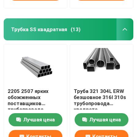
Трубка SS квадратная
(13)
2205 2507 ярких
Труба 321 304L ERW
обожженных
безшовное 316l 310s
поставщиков
трубопровода
трубопровода
квадрата
квадрата
нержавеющей стали
Лучшая цена
Лучшая цена
нержавеющей стали
1 дюйма 0,4 Mm
трубки 310S 201 304
304L 316 316L
Контакты
Контакты