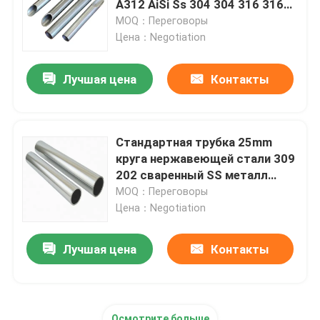
A312 AiSi Ss 304 304 316 316L
430 A312 Ss пускает Sch по
MOQ：Переговоры
Гальванизированная стальная трубка
трубам 80
Цена：Negotiation
Лучшая цена
Контакты
Катушка PPGI стальная
Катушка углерода стальная
Стандартная трубка 25mm
круга нержавеющей стали 309
202 сваренный SS металл
трубки Inox трубы
MOQ：Переговоры
Цена：Negotiation
Лучшая цена
Контакты
Осмотрите больше