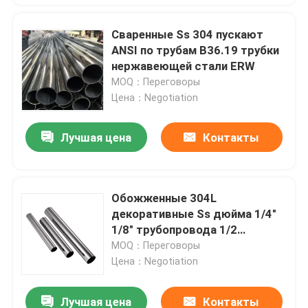
Сваренные Ss 304 пускают
ANSI по трубам B36.19 трубки
нержавеющей стали ERW
MOQ：Переговоры
Цена：Negotiation
Лучшая цена
Контакты
Обожженные 304L
декоративные Ss дюйма 1/4"
1/8" трубопровода 1/2
нержавеющей стали 201 304
MOQ：Переговоры
пускают круг по трубам
Цена：Negotiation
Лучшая цена
Контакты