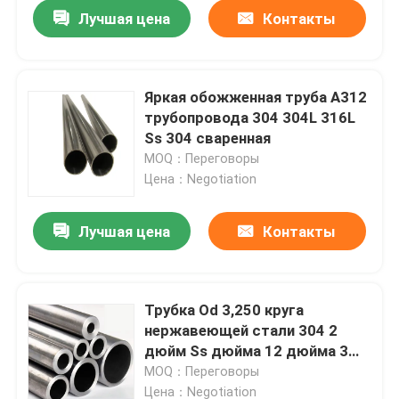
Лучшая цена
Контакты
Яркая обожженная труба A312
трубопровода 304 304L 316L
Ss 304 сваренная
MOQ：Переговоры
Цена：Negotiation
Лучшая цена
Контакты
Дома
Трубка Od 3,250 круга
нержавеющей стали 304 2
О Компании
дюйм Ss дюйма 12 дюйма 3
пускает дизайн по трубам
MOQ：Переговоры
Контакты
Цена：Negotiation