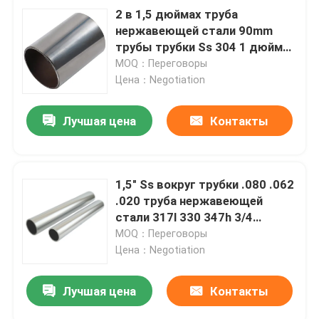
2 в 1,5 дюймах труба
нержавеющей стали 90mm
трубы трубки Ss 304 1 дюйма
сваренная круглая
MOQ：Переговоры
Цена：Negotiation
Лучшая цена
Контакты
1,5" Ss вокруг трубки .080 .062
.020 труба нержавеющей
стали 317l 330 347h 3/4
дюймов 5/8" 5 дюймов
MOQ：Переговоры
Цена：Negotiation
Лучшая цена
Контакты