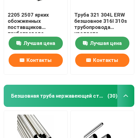
2205 2507 ярких
Труба 321 304L ERW
обожженных
безшовное 316l 310s
поставщиков
трубопровода
трубопровода
квадрата
квадрата
нержавеющей стали
Лучшая цена
Лучшая цена
нержавеющей стали
1 дюйма 0,4 Mm
трубки 310S 201 304
304L 316 316L
Контакты
Контакты
Безшовная труба нержавеющей стали
(30)