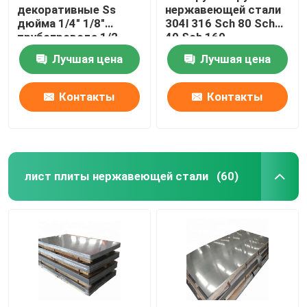
декоративные Ss
нержавеющей стали
дюйма 1/4" 1/8"
304l 316 Sch 80 Sch
трубопровода 1/2
40 Sch 160
нержавеющей стали
отполированная
Лучшая цена
Лучшая цена
201 304 пускают круг
по трубам
Контакты
Контакты
лист плиты нержавеющей стали
(60)