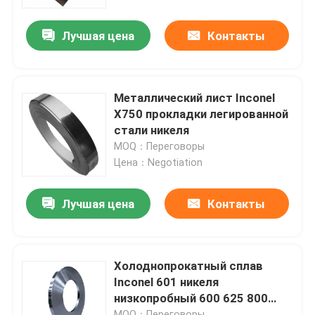
Лучшая цена
Контакты
Продукция
трубка круга нержавеющей стали
Металлический лист Inconel
X750 прокладки легированной
лист плиты нержавеющей стали
стали никеля
MOQ：Переговоры
Цена：Negotiation
Катушка нержавеющей стали
Лучшая цена
Контакты
Трубка SS квадратная
Безшовная труба нержавеющей стали
Холоднопрокатный сплав
Inconel 601 никеля
низкопробный 600 625 800
прокладка нержавеющей стали
прокладка катушки фольги
MOQ：Переговоры