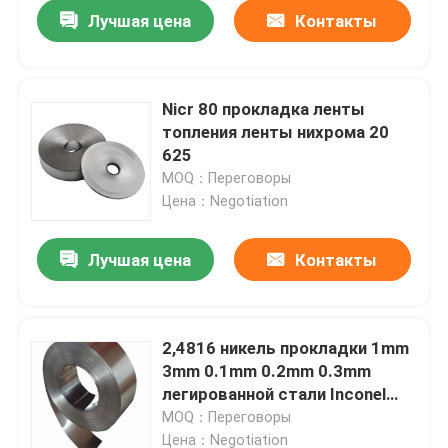
Лучшая цена
Контакты
Nicr 80 прокладка ленты
топления ленты нихрома 20
625
MOQ：Переговоры
Цена：Negotiation
Лучшая цена
Контакты
Дома
2,4816 никель прокладки 1mm
3mm 0.1mm 0.2mm 0.3mm
О Компании
легированной стали Inconel
600
MOQ：Переговоры
Контакты
Цена：Negotiation