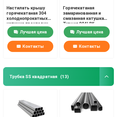
Настилать крышу
Горячекатаная
горячекатаная 304
замаринованная и
холоднопрокатных
смазанная катушка
катушка прокладки
Турция 904l 8K
201 316l 202 Ss 304
отполировала
Лучшая цена
Лучшая цена
катушки
катушку 202 Ss
нержавеющей стали
катушки 430
нержавеющей стали
Контакты
Контакты
Трубка SS квадратная
(13)