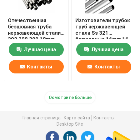
Отечественная
Изготовители трубок
безшовная труба
труб нержавеющей
нержавеющей стали
стали Ss 321
202 308 309 18mm
безшовные 16mm 16
22mm 2 трубка Inox
теплообменный
Лучшая цена
Лучшая цена
дюйма 304
аппарат датчика 304
Контакты
Контакты
Осмотрите больше
Главная страница
Карта сайта
Контакты
Desktop Site