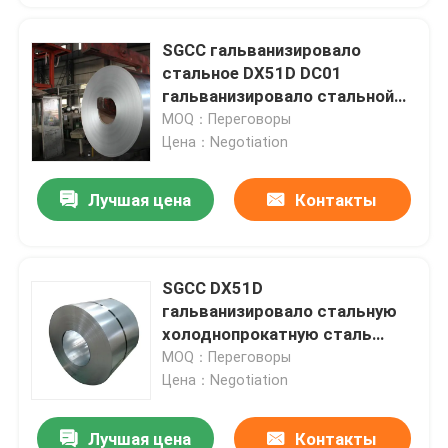
SGCC гальванизировало
стальное DX51D DC01
гальванизировало стальной
лист в катушке
MOQ：Переговоры
Цена：Negotiation
Лучшая цена
Контакты
SGCC DX51D
гальванизировало стальную
холоднопрокатную сталь
катушки SPCC
MOQ：Переговоры
Цена：Negotiation
Лучшая цена
Контакты