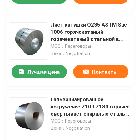
Лист катушки Q235 ASTM Sae
1006 горячекатаный
горячекатаный стальной в
катушке
MOQ：Переговоры
Цена：Negotiation
Лучшая цена
Контакты
Гальванизированное
погружение Z100 Z180 горячее
свертывает спиралью сталь
MTC горячекатаную
MOQ：Переговоры
спиральную
Цена：Negotiation