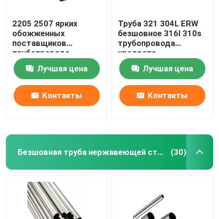
2205 2507 ярких
Труба 321 304L ERW
обожженных
безшовное 316l 310s
поставщиков
трубопровода
трубопровода
квадрата
квадрата
нержавеющей стали
Лучшая цена
Лучшая цена
нержавеющей стали
1 дюйма 0,4 Mm
трубки 310S 201 304
304L 316 316L
Контакты
Контакты
Безшовная труба нержавеющей стали
(30)