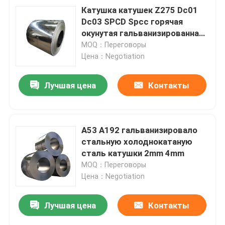
Катушка катушек Z275 Dc01
Dc03 SPCD Spcc горячая
окунутая гальванизированная
стальная горячекатаная
MOQ：Переговоры
Цена：Negotiation
Лучшая цена
Контакты
A53 A192 гальванизировало
стальную холоднокатаную
сталь катушки 2mm 4mm
MOQ：Переговоры
Цена：Negotiation
Лучшая цена
Контакты