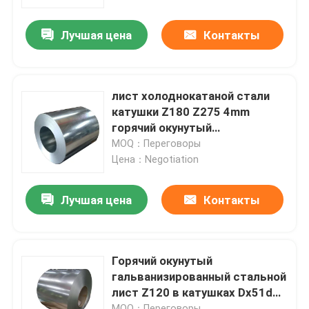
Лучшая цена
Контакты
Продукция
трубка круга нержавеющей стали
лист холоднокатаной стали
катушки Z180 Z275 4mm
лист плиты нержавеющей стали
горячий окунутый
гальванизированный в
MOQ：Переговоры
катушке
Цена：Negotiation
Катушка нержавеющей стали
Лучшая цена
Контакты
Трубка SS квадратная
Безшовная труба нержавеющей стали
Горячий окунутый
гальванизированный стальной
лист Z120 в катушках Dx51d
прокладка нержавеющей стали
Z150 гальванизировал
MOQ：Переговоры