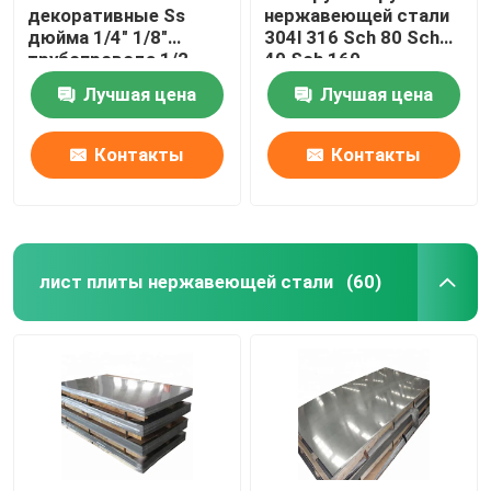
декоративные Ss
нержавеющей стали
дюйма 1/4" 1/8"
304l 316 Sch 80 Sch
трубопровода 1/2
40 Sch 160
нержавеющей стали
отполированная
Лучшая цена
Лучшая цена
201 304 пускают круг
по трубам
Контакты
Контакты
лист плиты нержавеющей стали
(60)