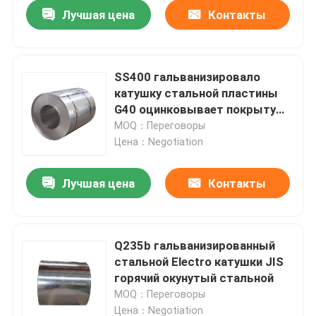
Лучшая цена
Контакты
SS400 гальванизировало
катушку стальной пластины
G40 оцинковывает покрытую
стальную заварку
MOQ：Переговоры
Цена：Negotiation
Лучшая цена
Контакты
Дома
Q235b гальванизированный
стальной Electro катушки JIS
О Компании
горячий окунутый стальной
MOQ：Переговоры
Контакты
Цена：Negotiation