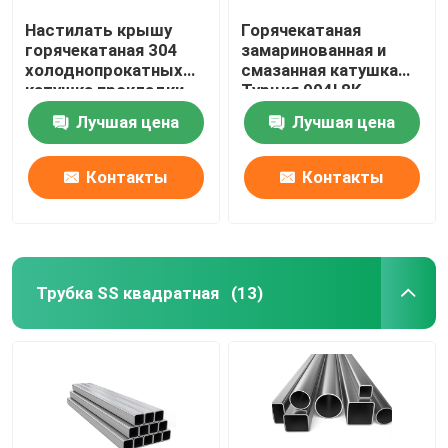
Настилать крышу
Горячекатаная
горячекатаная 304
замаринованная и
холоднопрокатных
смазанная катушка
катушка прокладки
Турция 904l 8K
201 316l 202 Ss 304
отполировала
Лучшая цена
Лучшая цена
катушки
катушку 202 Ss
нержавеющей стали
катушки 430
нержавеющей стали
Контакты
Контакты
Трубка SS квадратная
(13)