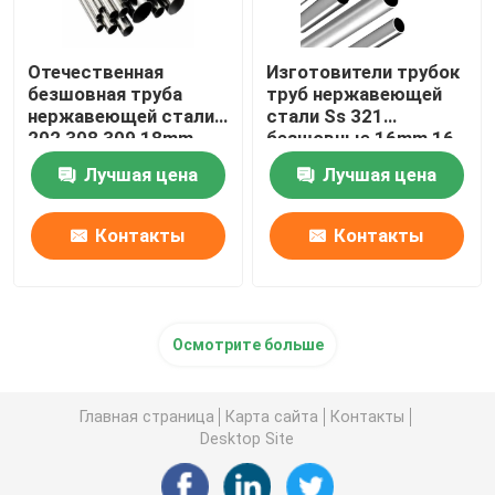
Отечественная
Изготовители трубок
безшовная труба
труб нержавеющей
нержавеющей стали
стали Ss 321
202 308 309 18mm
безшовные 16mm 16
22mm 2 трубка Inox
теплообменный
Лучшая цена
Лучшая цена
дюйма 304
аппарат датчика 304
Контакты
Контакты
Осмотрите больше
Главная страница
Карта сайта
Контакты
Desktop Site