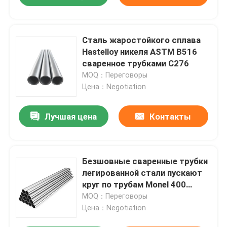
Сталь жаростойкого сплава
Hastelloy никеля ASTM B516
сваренное трубками C276
MOQ：Переговоры
Цена：Negotiation
Лучшая цена
Контакты
Безшовные сваренные трубки
легированной стали пускают
круг по трубам Monel 400
N04400 Astm B164
MOQ：Переговоры
Цена：Negotiation