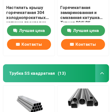
Настилать крышу
Горячекатаная
горячекатаная 304
замаринованная и
холоднопрокатных
смазанная катушка
катушка прокладки
Турция 904l 8K
201 316l 202 Ss 304
отполировала
Лучшая цена
Лучшая цена
катушки
катушку 202 Ss
нержавеющей стали
катушки 430
нержавеющей стали
Контакты
Контакты
Трубка SS квадратная
(13)