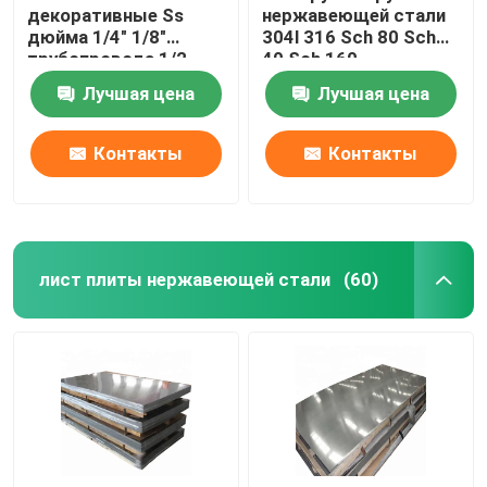
декоративные Ss
нержавеющей стали
дюйма 1/4" 1/8"
304l 316 Sch 80 Sch
трубопровода 1/2
40 Sch 160
нержавеющей стали
отполированная
Лучшая цена
Лучшая цена
201 304 пускают круг
по трубам
Контакты
Контакты
лист плиты нержавеющей стали
(60)