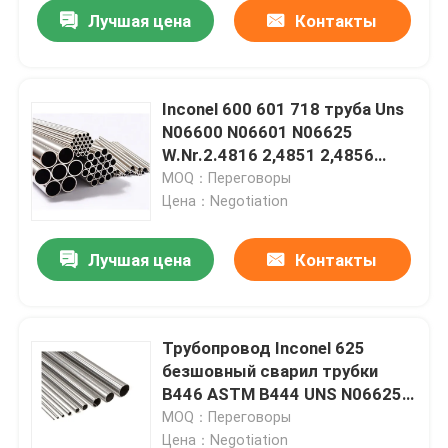
Лучшая цена
Контакты
Inconel 600 601 718 труба Uns
N06600 N06601 N06625
W.Nr.2.4816 2,4851 2,4856
inconel 625 безшовная
MOQ：Переговоры
Цена：Negotiation
Лучшая цена
Контакты
Дома
Трубопровод Inconel 625
безшовный сварил трубки
О Компании
B446 ASTM B444 UNS N06625
DIN2.4856 легированной стали
MOQ：Переговоры
Контакты
Цена：Negotiation