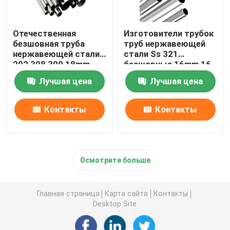
Отечественная
Изготовители трубок
безшовная труба
труб нержавеющей
нержавеющей стали
стали Ss 321
202 308 309 18mm
безшовные 16mm 16
22mm 2 трубка Inox
теплообменный
Лучшая цена
Лучшая цена
дюйма 304
аппарат датчика 304
Контакты
Контакты
Осмотрите больше
Главная страница
Карта сайта
Контакты
Desktop Site