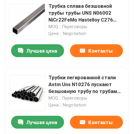
Трубка сплава безшовной
трубы трубы UNS N06002
NiCr22FeMo Hastelloy C276
Hastelloy x квадратная
MOQ：Переговоры
Цена：Negotiation
Лучшая цена
Контакты
Трубки легированной стали
Astm Uns N10276 пускают
безшовную трубу по трубам
2,4819 Hastelloy C276
MOQ：Переговоры
Цена：Negotiation
Лучшая цена
Контакты