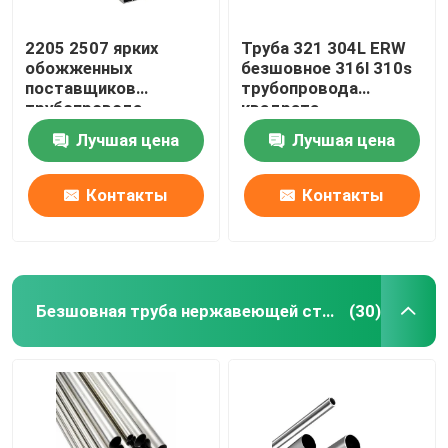
2205 2507 ярких
Труба 321 304L ERW
обожженных
безшовное 316l 310s
поставщиков
трубопровода
трубопровода
квадрата
квадрата
нержавеющей стали
Лучшая цена
Лучшая цена
нержавеющей стали
1 дюйма 0,4 Mm
трубки 310S 201 304
304L 316 316L
Контакты
Контакты
Безшовная труба нержавеющей стали
(30)