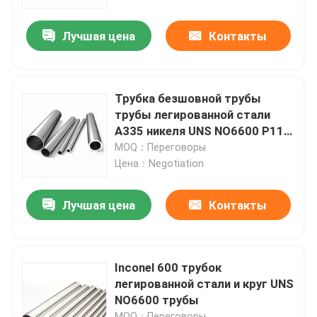
Лучшая цена
Контакты
Продукция
трубка круга нержавеющей стали
Трубка безшовной трубы
трубы легированной стали
лист плиты нержавеющей стали
A335 никеля UNS NO6600 P11
Astm Inconel 600
MOQ：Переговоры
Цена：Negotiation
Катушка нержавеющей стали
Лучшая цена
Контакты
Трубка SS квадратная
Безшовная труба нержавеющей стали
Inconel 600 трубок
легированной стали и круг UNS
NO6600 трубы
прокладка нержавеющей стали
MOQ：Переговоры