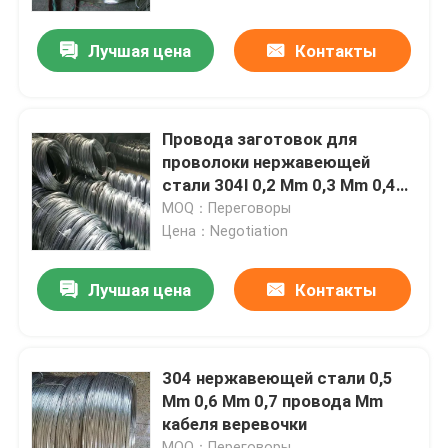
Лучшая цена
Контакты
Продукция
трубка круга нержавеющей стали
Провода заготовок для
проволоки нержавеющей
лист плиты нержавеющей стали
стали 304l 0,2 Mm 0,3 Mm 0,4
Mm 430
MOQ：Переговоры
Цена：Negotiation
Катушка нержавеющей стали
Лучшая цена
Контакты
Трубка SS квадратная
Безшовная труба нержавеющей стали
304 нержавеющей стали 0,5
Mm 0,6 Mm 0,7 провода Mm
кабеля веревочки
прокладка нержавеющей стали
MOQ：Переговоры