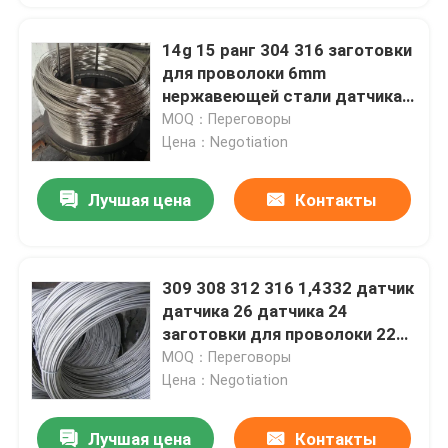
14g 15 ранг 304 316 заготовки
для проволоки 6mm
нержавеющей стали датчика
датчика 16 горячекатаная
MOQ：Переговоры
Цена：Negotiation
Лучшая цена
Контакты
309 308 312 316 1,4332 датчик
датчика 26 датчика 24
заготовки для проволоки 22
нержавеющей стали
MOQ：Переговоры
Цена：Negotiation
Лучшая цена
Контакты