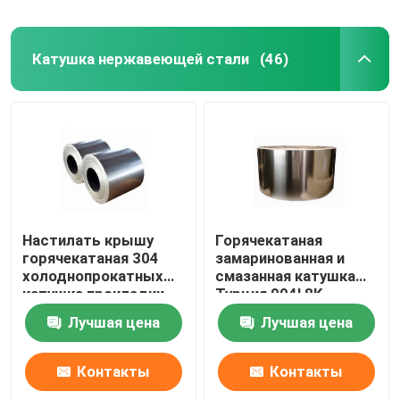
Катушка нержавеющей стали
(46)
Настилать крышу
Горячекатаная
горячекатаная 304
замаринованная и
холоднопрокатных
смазанная катушка
катушка прокладки
Турция 904l 8K
201 316l 202 Ss 304
отполировала
Лучшая цена
Лучшая цена
катушки
катушку 202 Ss
нержавеющей стали
катушки 430
нержавеющей стали
Контакты
Контакты