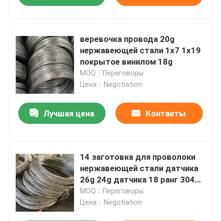
веревочка провода 20g
нержавеющей стали 1x7 1x19
покрытое винилом 18g
MOQ：Переговоры
Цена：Negotiation
Лучшая цена
Контакты
14 заготовка для проволоки
нержавеющей стали датчика
26g 24g датчика 18 ранг 304
309 2,5 Mm
MOQ：Переговоры
Цена：Negotiation