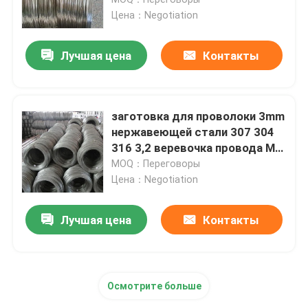
Цена：Negotiation
Стальная заготовка для проволоки
Лучшая цена
Контакты
Адвокатура нержавеющей стали штанга
заготовка для проволоки 3mm
Прокладка легированной стали
нержавеющей стали 307 304
316 3,2 веревочка провода Mm
2mm Ss
MOQ：Переговоры
Трубки легированной стали
Цена：Negotiation
Катушка легированной стали
Лучшая цена
Контакты
Гальванизированная стальная катушка
Осмотрите больше
Гальванизированная стальная пластина