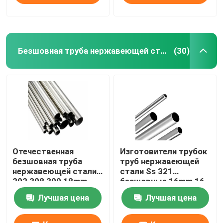
Безшовная труба нержавеющей стали
(30)
Отечественная
Изготовители трубок
безшовная труба
труб нержавеющей
нержавеющей стали
стали Ss 321
202 308 309 18mm
безшовные 16mm 16
22mm 2 трубка Inox
теплообменный
Лучшая цена
Лучшая цена
дюйма 304
аппарат датчика 304