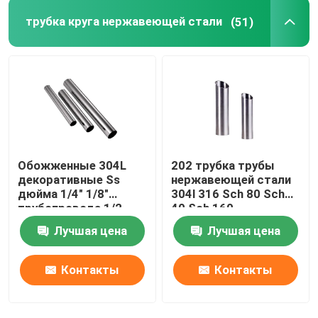
трубка круга нержавеющей стали
(51)
Обожженные 304L
202 трубка трубы
декоративные Ss
нержавеющей стали
дюйма 1/4" 1/8"
304l 316 Sch 80 Sch
трубопровода 1/2
40 Sch 160
нержавеющей стали
отполированная
Лучшая цена
Лучшая цена
201 304 пускают круг
по трубам
Контакты
Контакты