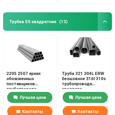
Трубка SS квадратная
(13)
2205 2507 ярких
Труба 321 304L ERW
обожженных
безшовное 316l 310s
поставщиков
трубопровода
трубопровода
квадрата
квадрата
нержавеющей стали
Лучшая цена
Лучшая цена
нержавеющей стали
1 дюйма 0,4 Mm
трубки 310S 201 304
304L 316 316L
Контакты
Контакты