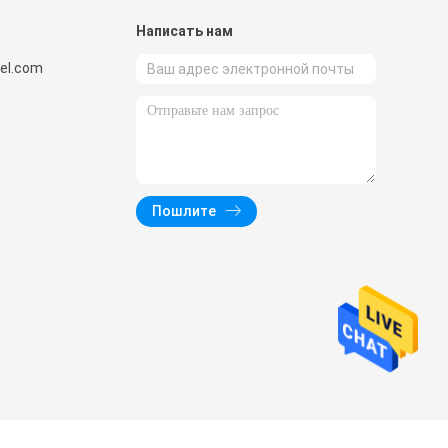
и
Написать нам
el.com
Пошлите