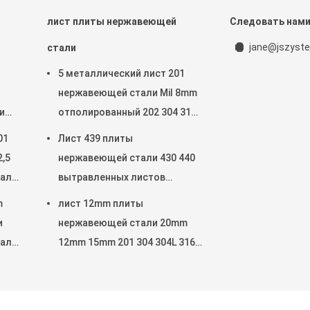
лист плиты нержавеющей
Следовать нам
jane@jszyste
стали
5 металлический лист 201
нержавеющей стали Mil 8mm
и
отполированный 202 304 316
310S 309S 430 датчик 2205 9
01
Лист 439 плиты
,5
нержавеющей стали 430 440
тали
вытравленных листов
нержавеющей стали для
m
лист 12mm плиты
стен кухни
и
нержавеющей стали 20mm
талл
12mm 15mm 201 304 304L 316
316L 430