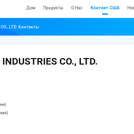
Дом
Продукты
О Нас
Контакт США
Но
CO., LTD. Контакты
INDUSTRIES CO., LTD.
ени)
ремя)