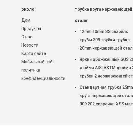
около
трубка круга нержавеющей
Дом
стали
Продукты
12mm 10mm SS сварило
О нас
трубы 309 трубки трубка
Новости
20mm нержавеющей стал
Карта сайта
316 201 22MM 25mm
Яркий обожженный SUS 2
Мобильный сайт
дюйма AISI ASTM дюйма 2
политика
трубки 2 нержавеющей с
конфиденциальности
304 904L 2205
Стандартная трубка 25m
круга нержавеющей стал
309 202 сваренный SS ме
трубки Inox трубы