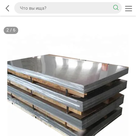
2
/
6