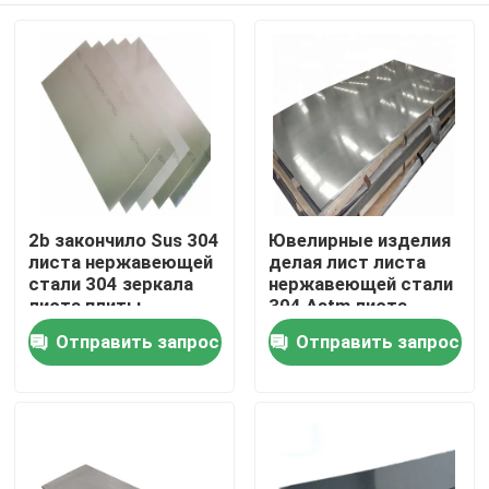
2b закончило Sus 304
Ювелирные изделия
листа нержавеющей
делая лист листа
стали 304 зеркала
нержавеющей стали
листа плиты
304 Astm листа
нержавеющей стали
плиты нержавеющей
Отправить запрос
Отправить запрос
Дома
золотой
стали для Ktv
О Компании
Контакты