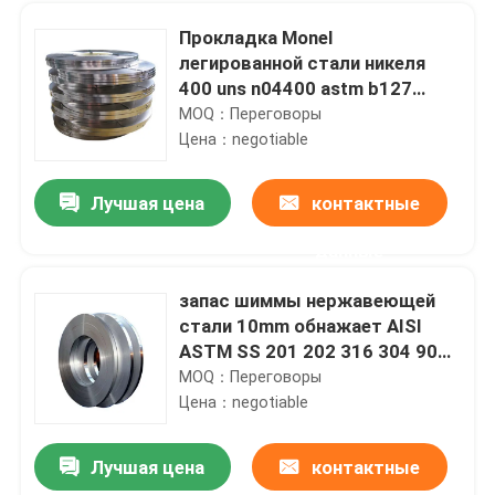
Прокладка Monel
легированной стали никеля
400 uns n04400 astm b127
b564
MOQ：Переговоры
Цена：negotiable
Лучшая цена
контактные
данные
запас шиммы нержавеющей
стали 10mm обнажает AISI
Дом
ASTM SS 201 202 316 304 904l
Ss покрывают катушку
MOQ：Переговоры
Цена：negotiable
Продукты
Лучшая цена
контактные
Sati чистит БА щеткой 1219mm катушки 316L 2B нержавеющей стали 304
О нас