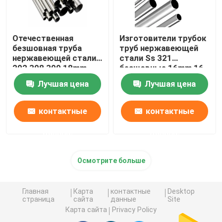
Отечественная
Изготовители трубок
безшовная труба
труб нержавеющей
нержавеющей стали
стали Ss 321
202 308 309 18mm
безшовные 16mm 16
22mm 2 трубка Inox
теплообменный
Лучшая цена
Лучшая цена
дюйма 304
аппарат датчика 304
контактные
контактные
данные
данные
Осмотрите больше
Главная
Карта
контактные
Desktop
страница
сайта
данные
Site
Карта сайта
Privacy Policy