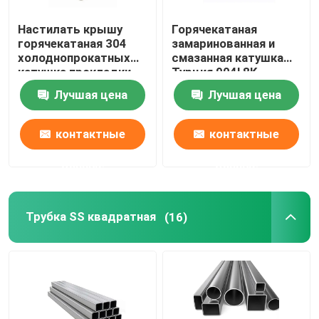
Настилать крышу
Горячекатаная
горячекатаная 304
замаринованная и
холоднопрокатных
смазанная катушка
катушка прокладки
Турция 904l 8K
201 316l 202 Ss 304
отполировала
Лучшая цена
Лучшая цена
катушки
катушку 202 Ss
нержавеющей стали
катушки 430
нержавеющей стали
контактные
контактные
данные
данные
Трубка SS квадратная
(16)