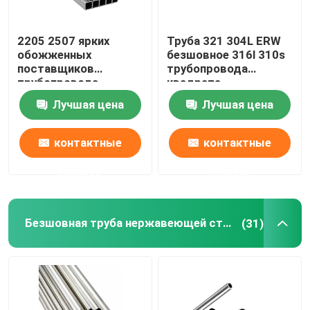
2205 2507 ярких
Труба 321 304L ERW
обожженных
безшовное 316l 310s
поставщиков
трубопровода
трубопровода
квадрата
квадрата
нержавеющей стали
Лучшая цена
Лучшая цена
нержавеющей стали
1 дюйма 0,4 Mm
трубки 310S 201 304
304L 316 316L
контактные
контактные
данные
данные
Безшовная труба нержавеющей стали
(31)