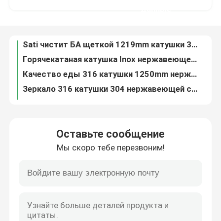
Горячекатаная катушка Inox нержавеющей стали 304 201 150mm 300 серий
данные
Качество еды 316 катушки 1250mm нержавеющей стали JIS AISI Ss 304
Путешествие фабрики
Зеркало 316 катушки 304 нержавеющей стали ГЕКТОЛИТРА Ss304 6m холоднопрокатное польское
Холоднопрокатная катушка 316L 409 нержавеющей стали 316 2B БА 800mm
Проверка качества
Катушка 316 нержавеющей стали ASTM AiSi JIS 410 430 Inox 201 1000mm
металл заварки 100mm катушки прокладки нержавеющей стали 304N 310S
Контакт США
Металл холоднопрокатное 2000mm катушки нержавеющей стали 301L Aisi 304
катушка 6mm нержавеющей стали 420 304L Astm 300 серий сваривать
Новости
Холоднопрокатная катушка прокладки изготовителей 301 316L 309 309S Ss 304 катушки прокладки нержавеющей стали
Оставьте сообщение
304l 309s прокладка нержавеющей стали в катушке Aisi 201 410 421 430 439 Ss закрепляют прокладку
Мы скоро тебе перезвоним!
Катушка прокладки Ss на дверь 410 мебели прокладка диапазона нержавеющей стали 409 430 201 304
Спросите цитату
Нержавеющая разрезанная тонколистовая сталь прокладки металла Ss катушки 310 301 201 430 420 410S 409L 304L 316
Нержавеющая катушка Ss прокладки 304 покрывает катушку 310 301 201 430 420 410S 409L 316 304
трубка круга нержавеющей стали
SUS JIS 202 AISI 301 430 420 катушка 410S 409L 316 304 нержавеющая
Горячекатаная стальная прокладка Ss сваривая ленту Inox катушки 201 304 304L 316L
лист плиты нержавеющей стали