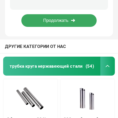
Прокладка нержавеющей стали 1 дюйма свертывает спиралью 1mm 2mm 3mm 301 304 2B No.1 Ss покрывают прокладку
крен прокладки нержавеющей стали 301 201 изготовитель прокладки Ss поверхности БА 1 дюйма ASTM JIS 2B
Катушка нержавеющей стали
321 высокая катушка прокладки нержавеющей стали выхода 316l 304 301 почистила 2B БА щеткой No.4
Прокладка 10mm нержавеющей стали зеркала БА законченная 304 301 304N
Трубка SS квадратная
ДРУГИЕ КАТЕГОРИИ ОТ НАС
Безшовная труба нержавеющей стали
прокладка нержавеющей стали
трубка круга нержавеющей стали
(54)
Стальная заготовка для проволоки
Адвокатура нержавеющей стали штанга
Прокладка легированной стали