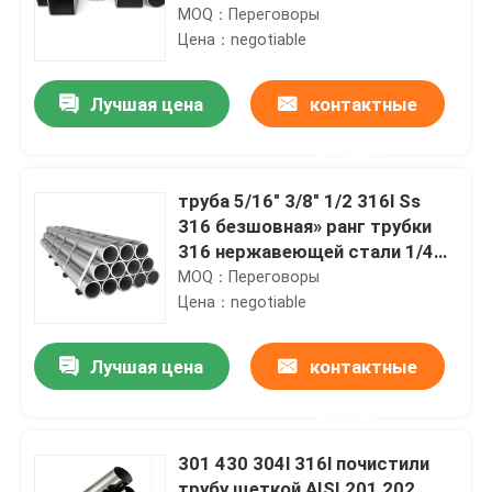
безшовное
MOQ：Переговоры
Цена：negotiable
Лучшая цена
контактные
данные
труба 5/16" 3/8" 1/2 316l Ss
316 безшовная» ранг трубки
316 нержавеющей стали 1/4
дюймов
MOQ：Переговоры
Цена：negotiable
Лучшая цена
контактные
данные
301 430 304l 316l почистили
трубу щеткой AISI 201 202