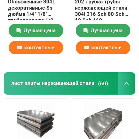
Обожженные 304L
202 трубка трубы
декоративные Ss
нержавеющей стали
дюйма 1/4" 1/8"
304l 316 Sch 80 Sch
Трубки легированной стали
трубопровода 1/2
40 Sch 160
нержавеющей стали
отполированная
Лучшая цена
Лучшая цена
201 304 пускают круг
Катушка легированной стали
по трубам
контактные
контактные
Гальванизированная стальная катушка
данные
данные
Гальванизированная стальная пластина
лист плиты нержавеющей стали
(60)
Гальванизированная стальная трубка
Катушка PPGI стальная
Катушка углерода стальная