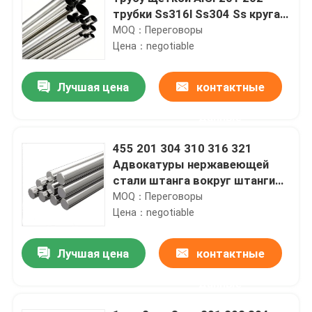
трубки Ss316l Ss304 Ss круга
нержавеющей стали
MOQ：Переговоры
санитарную
Цена：negotiable
Лучшая цена
контактные
данные
455 201 304 310 316 321
Адвокатуры нержавеющей
стали штанга вокруг штанги
440c 2mm 4mm 6mm 10mm ss
MOQ：Переговоры
Цена：negotiable
Лучшая цена
контактные
данные