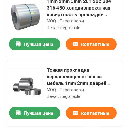
1mm 2mm 3mm 201 202 304
316 430 холоднопрокатная
поверхность прокладки
металла 2B катушки
MOQ：Переговоры
нержавеющей стали
Цена：negotiable
Лучшая цена
контактные
данные
Тонкая прокладка
нержавеющей стали на
мебель 1mm 2mm дверей
весен 201 304 304L 316 410
MOQ：Переговоры
430
Цена：negotiable
Лучшая цена
контактные
данные