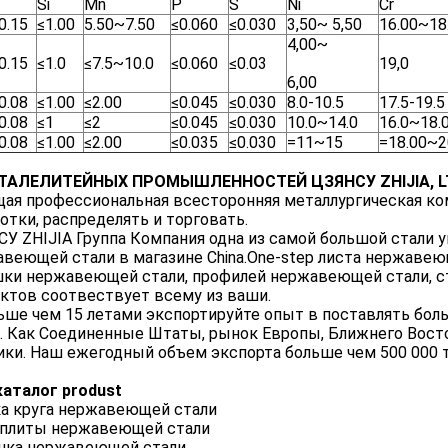
Si
Mn
P
S
Ni
Cr
0.15
≤1.00
5.50~7.50
≤0.060
≤0.030
3,50~ 5,50
16.00~18
4,00~
0.15
≤1.0
≤7.5~10.0
≤0.060
≤0.03
19,0
6,00
0.08
≤1.00
≤2.00
≤0.045
≤0.030
8.0-10.5
17.5-19.5
0.08
≤1
≤2
≤0.045
≤0.030
10.0~14.0
16.0~18.
0.08
≤1.00
≤2.00
≤0.035
≤0.030
=11~15
=18.00~2
СТАЛЕЛИТЕЙНЫХ ПРОМЫШЛЕННОСТЕЙ ЦЗЯНСУ ZHIJIA, L
ая профессиональная всесторонняя металлургическая ко
отки, распределять и торговать.
У ZHIJIA Группа Компания одна из самой большой стали у
веющей стали в магазине China.One-step листа нержаве
ки нержавеющей стали, профилей нержавеющей стали, ст
ктов соотвествует всему из ваши.
ьше чем 15 летами экспортируйте опыт в поставлять бол
. Как Соединенные Штаты, рынок Европы, Ближнего Вост
ки. Наш ежегодный объем экспорта больше чем 500 000 т
аталог produst
а круга нержавеющей стали
 плиты нержавеющей стали
шка нержавеющей стали