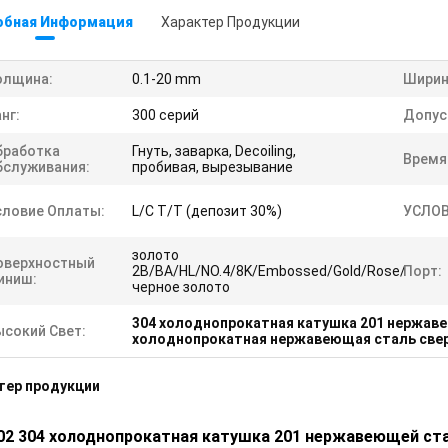
обная Информация
Характер Продукции
олщина:
0.1-20 mm
Ширин
нг:
300 серий
Допус
бработка
Гнуть, заварка, Decoiling,
Время
бслуживания:
пробивая, вырезывание
словие Оплаты:
L/C T/T (депозит 30%)
УСЛОВ
золото
оверхностный
2B/BA/HL/NO.4/8K/Embossed/Gold/Rose/
Порт:
иниш:
черное золото
304 холоднопрокатная катушка 201 нержав
ысокий Свет:
холоднопрокатная нержавеющая сталь све
тер продукции
02 304 холоднопрокатная катушка 201 нержавеющей ста