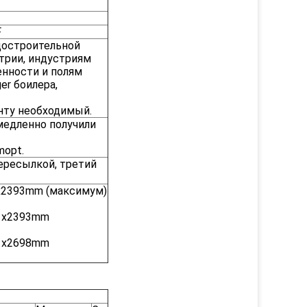
F
достроительной
трии, индустриям
нности и полям
r боилера,
нту необходимый.
медленно получили
mopt.
ересылкой, третий
 x2393mm (максимум)
) x2393mm
) x2698mm