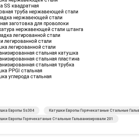
а SS квадратная
овная труба нержавеющей стали
ладка нержавеющей стали
ная заготовка для проволоки
катура нержавеющей стали штанга
адка легированной стали
и легированной стали
ка легированной стали
анизированная стальная катушка
анизированная стальная пластина
анизированная стальная трубка
ка PPGI стальная
ка углерода стальная
ушка Европы Ss304
Катушки Европы Горячекатаные Стальные Галь
ушки Европы Горячекатаные Стальные Гальванизировали 201