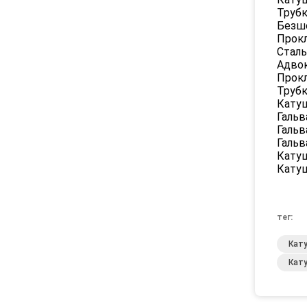
Трубк
Безш
Прок
Сталь
Адво
Прокл
Трубк
Катуш
Гальв
Гальв
Гальв
Катуш
Катуш
тег:
Кат
Кат