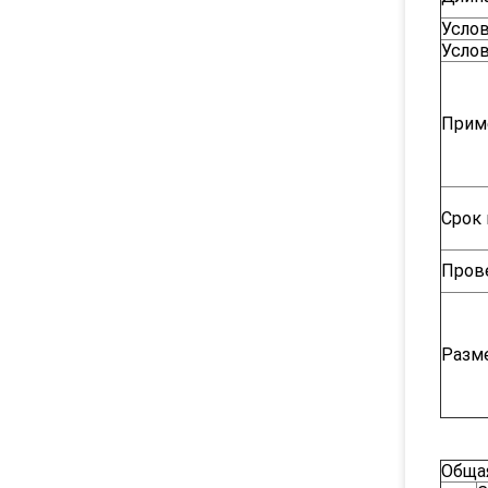
Усло
Усло
Прим
Срок
Пров
Разм
Обща