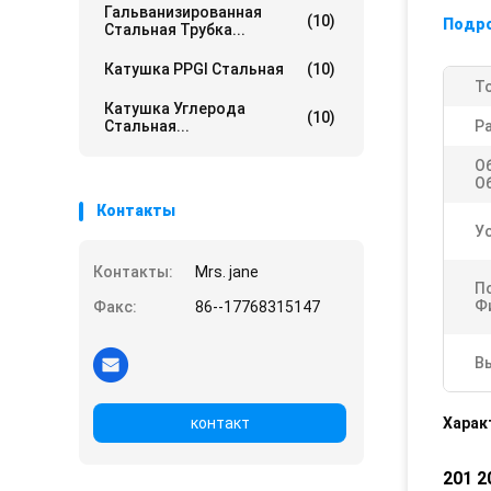
Гальванизированная
(10)
Подр
Стальная Трубка...
Катушка PPGI Стальная
(10)
Т
Катушка Углерода
(10)
Стальная...
Ра
О
О
Контакты
У
Контакты:
Mrs. jane
П
Ф
Факс:
86--17768315147
В
контакт
Харак
201 2