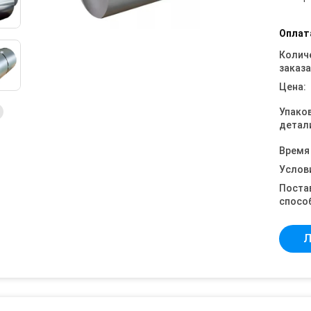
Оплат
Колич
заказа
Цена:
Упако
детал
Время
Услов
Поста
спосо
Л