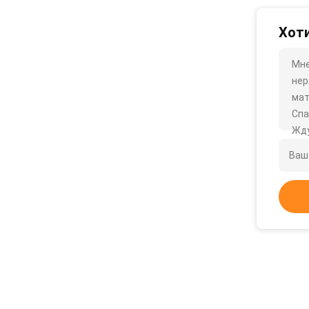
Хоти
Мне
нер
мат
Спа
Жду