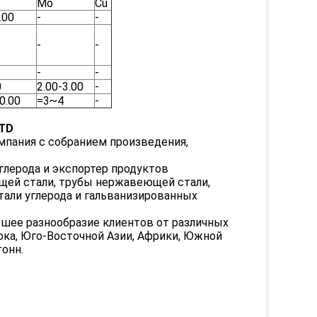
Mo
Cu
.00
-
-
-
-
-
-
0
2.00-3.00
-
0.00
=3~4
-
TD
мпания с собранием произведения,
глерода и экспортер продуктов
ющей стали, трубы нержавеющей стали,
али углерода и гальванизированных
ьшее разнообразие клиентов от различных
ока, Юго-Восточной Азии, Африки, Южной
онн.