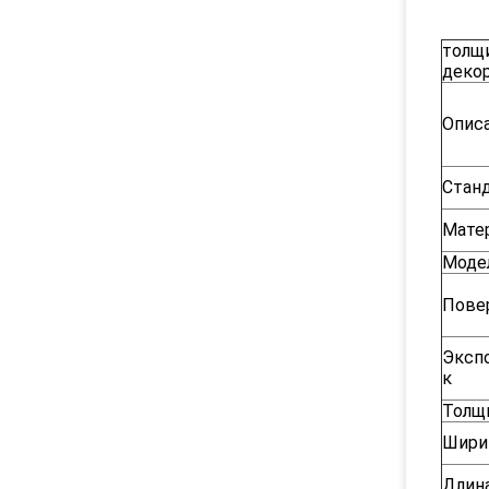
толщ
декор
Опис
Стан
Мате
Моде
Пове
Эксп
к
Толщ
Шири
Длин