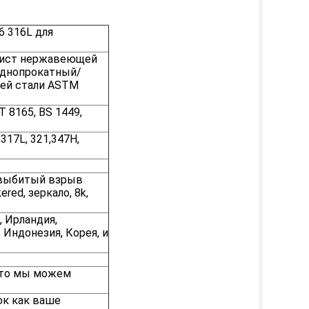
 316L для
, лист нержавеющей
однопрокатный/
ющей стали ASTM
T 8165, BS 1449,
 317L, 321,347H,
ос, выбитый взрыв
red, зеркало, 8k,
, Ирландия,
, Индонезия, Корея, и
, то мы можем
ок как ваше