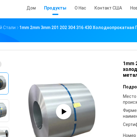
Дом
Продукты
О Нас
Контакт США
Но
й Стали
1mm 2mm 3mm 201 202 304 316 430 Холоднопрокатная 
1mm 2
холод
метал
Подро
Место
проис
Фирме
наиме
Серти
Номер