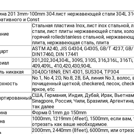
ина 201 3mm-100mm 304 лист нержавеющей стали 304L 316
ативного и Const
Стальная пластина Inox, лист inox стальной
стали, лист плиты нержавеющей стали, хол
ание
горячий rolledstainless стальной, нержаве
плита, нержавеющая сталь, плита
ASTM A240, JIS G4304, G4305, GB/T 4237, GB/
дарт
DIN17460, DIN 17441
201,202,304,304L, 309S, 310S, 316,316L, 316Ti,
риал
409,409L, 410,420,430,904L
ль никакая
304,0Cr18Ni9, EN1.4301, SUS304, TP304
No.1, No.4, 2D, No.8, 2B, БА, линия No.3, вол
рхность
почищенный щеткой, checkered, песок, checke
яркое, etc
США, Германия, Индия, Дубай, Ирак, Вьетнам
ортированный
Sinagpore, Россия, Чили, Бразилия, Аргентина
так далее
ина
Форма 0.1mm до 150mm
1000mm, 1219mm (4feet), 1500mm, если вам
на
отрезать как ваше необходимое.
2000mm, 2440mm (8feet), 6000mm, или отрез
а