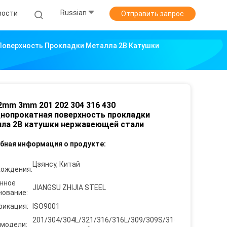
Russian
вости
Отправить запрос
Поверхность Прокладки Металла 2B Катушки
mm 3mm 201 202 304 316 430
нопрокатная поверхность прокладки
ла 2B катушки нержавеющей стали
бная информация о продукте:
Цзянсу, Китай
хождения:
нное
JIANGSU ZHIJIA STEEL
нование:
фикация:
ISO9001
201/304/304L/321/316/316L/309/309S/310S/904Lect,
 модели: