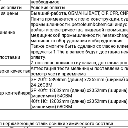
необходимое.
вия оплаты
Условия оплаты
вия цены
Бывший-работа, ОБМАНЫВАЕТ, CIF, CFR, CN
Плита применяется к полю конструкции, су
промышленности, petroleum&chemical индус
войны и электричества, пищевой промышле
енение
медицинской промышленности, heatexchange
машинного оборудования и оборудования.
Также смогите быть сделано согласно клие
продукты 1.The в запасе будут доставка не
 поставки
оплату.
2. согласно количеству заказа, доставка pro
Аттестация теста мельницы поставлена с п
ерка качества
осмотр части приемлема.
GP 20ft: 5898mm (длина) x2352mm (ширина)
24-26CBM
GP 40ft: 12032mm (длина) x2352mm (ширина
ер контейнера
(максимум) 54CBM
40ft HC: 12032mm (длина) x2352mm (ширина
(максимум) 68CBM
я нержавеющая сталь ссылки химического состава