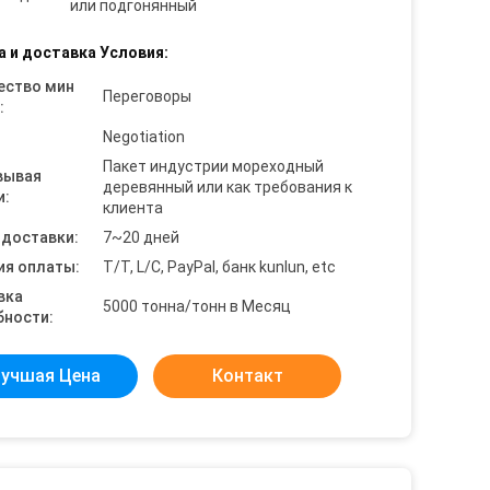
или подгонянный
а и доставка Условия:
ество мин
Переговоры
:
Negotiation
Пакет индустрии мореходный
вывая
деревянный или как требования к
и:
клиента
 доставки:
7~20 дней
ия оплаты:
T/T, L/C, PayPal, банк kunlun, etc
вка
5000 тонна/тонн в Месяц
бности:
учшая Цена
Контакт