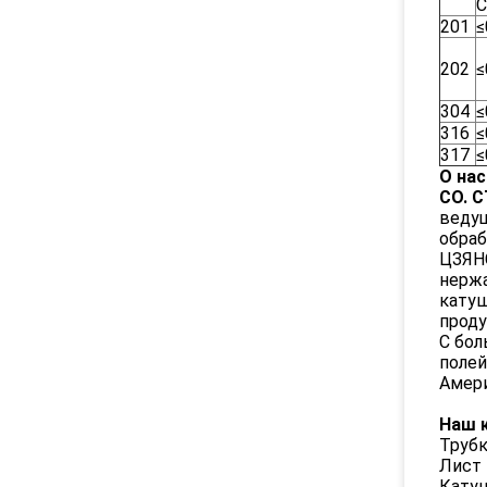
C
201
≤
202
≤
304
≤
316
≤
317
≤
О нас
CO. 
ведущ
обраб
ЦЗЯНС
нержа
катуш
проду
С бол
полей
Амери
Наш к
Трубк
Лист
Кату