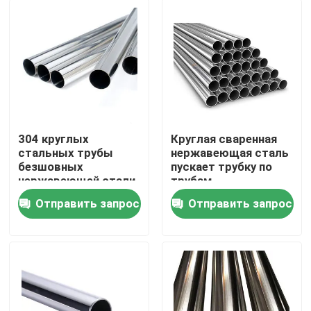
304 круглых
Круглая сваренная
стальных трубы
нержавеющая сталь
безшовных
пускает трубку по
нержавеющей стали
трубам
трубы нержавеющей
нержавеющей стали
Отправить запрос
Отправить запрос
стали трубки/трубка
316 трубок
Дом
Продукты
О нас