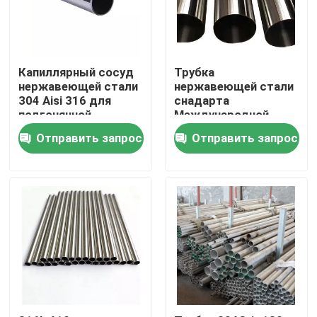
Путешествие фабрики
Капиллярный сосуд
Трубка
Проверка качества
нержавеющей стали
нержавеющей стали
304 Aisi 316 для
снадарта
подгонянной
Международной
медицинской
организации
Контакт США
Отправить запрос
Отправить запрос
промышленности
стандартизации
качества еды
польская
Новости
Спросите цитату
трубка круга нержавеющей стали
лист плиты нержавеющей стали