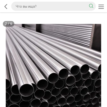
2
/
6