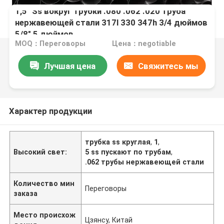
1,5" Ss вокруг трубки .080 .062 .020 труба
нержавеющей стали 317l 330 347h 3/4 дюймов
5/8" 5 дюймов
MOQ：Переговоры
Цена：negotiable
Лучшая цена
Свяжитесь мы
Характер продукции
трубка ss круглая
,
1
,
Высокий свет:
5 ss пускают по трубам
,
.062 трубы нержавеющей стали
Количество мин
Переговоры
заказа
Место происхож
Цзянсу, Китай