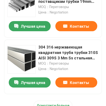
поставщикам трубки 19mm
25mm 32mm 201 202
MOQ：Переговоры
Гальванизированная стальная трубка
Цена：Negotiation
Лучшая цена
Контакты
Катушка PPGI стальная
Катушка углерода стальная
304 316 нержавеющая
квадратная труба трубки 310S
AISI 309S 3 Mm Ss стальная
квадратная
MOQ：Переговоры
Цена：Negotiation
Лучшая цена
Контакты
Осмотрите больше