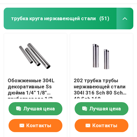
трубка круга нержавеющей стали
(51)
Обожженные 304L
202 трубка трубы
декоративные Ss
нержавеющей стали
дюйма 1/4" 1/8"
304l 316 Sch 80 Sch
трубопровода 1/2
40 Sch 160
нержавеющей стали
отполированная
Лучшая цена
Лучшая цена
201 304 пускают круг
по трубам
Контакты
Контакты