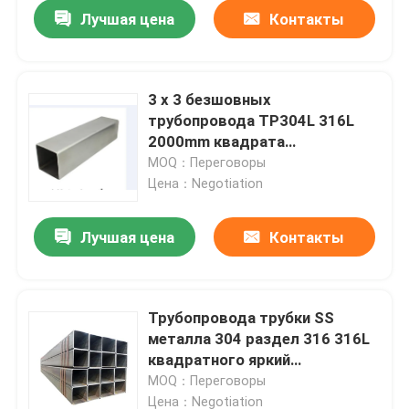
Лучшая цена
Контакты
3 x 3 безшовных
трубопровода TP304L 316L
2000mm квадрата
нержавеющей стали 2 x 2
MOQ：Переговоры
Цена：Negotiation
Лучшая цена
Контакты
Дома
Трубопровода трубки SS
металла 304 раздел 316 316L
О Компании
квадратного яркий
обожженный неубедительный
MOQ：Переговоры
Контакты
Цена：Negotiation