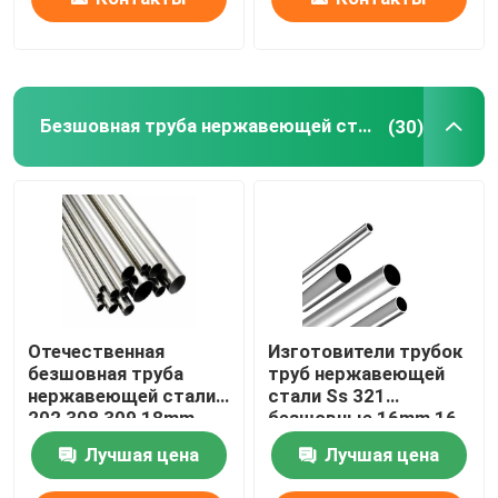
Безшовная труба нержавеющей стали
(30)
Отечественная
Изготовители трубок
безшовная труба
труб нержавеющей
нержавеющей стали
стали Ss 321
202 308 309 18mm
безшовные 16mm 16
22mm 2 трубка Inox
теплообменный
Лучшая цена
Лучшая цена
дюйма 304
аппарат датчика 304