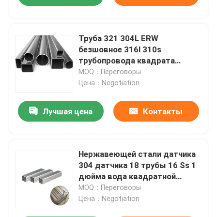
Труба 321 304L ERW
безшовное 316l 310s
трубопровода квадрата
нержавеющей стали 1 дюйма
MOQ：Переговоры
0,4 Mm
Цена：Negotiation
Лучшая цена
Контакты
Нержавеющей стали датчика
304 датчика 18 трубы 16 Ss 1
дюйма вода квадратной
горячая гофрировала гибкое
MOQ：Переговоры
Цена：Negotiation