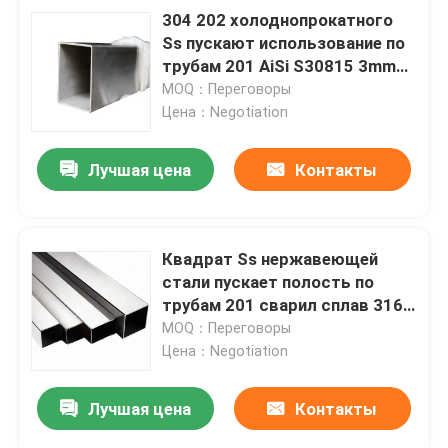
304 202 холоднопрокатного
Ss пускают использование по
трубам 201 AiSi S30815 3mm
квадрата декоративное
MOQ：Переговоры
Цена：Negotiation
Лучшая цена
Контакты
Квадрат Ss нержавеющей
стали пускает полость по
трубам 201 сварил сплав 316
430 10mm не
MOQ：Переговоры
Цена：Negotiation
Лучшая цена
Контакты