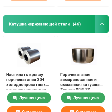
Катушка нержавеющей стали
(46)
Настилать крышу
Горячекатаная
горячекатаная 304
замаринованная и
холоднопрокатных
смазанная катушка
катушка прокладки
Турция 904l 8K
201 316l 202 Ss 304
отполировала
Лучшая цена
Лучшая цена
катушки
катушку 202 Ss
нержавеющей стали
катушки 430
нержавеющей стали
Контакты
Контакты