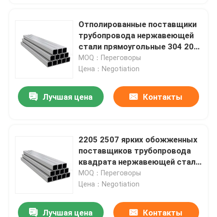
Отполированные поставщики
трубопровода нержавеющей
стали прямоугольные 304 201
150mm декоративного
MOQ：Переговоры
Цена：Negotiation
Лучшая цена
Контакты
2205 2507 ярких обожженных
поставщиков трубопровода
квадрата нержавеющей стали
трубки 310S 201 304 304L 316
MOQ：Переговоры
316L
Цена：Negotiation
Лучшая цена
Контакты