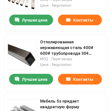
Цена：Negotiation
Стальная заготовка для проволоки
Лучшая цена
Контакты
Адвокатура нержавеющей стали штанга
Отполированная
Прокладка легированной стали
нержавеющая сталь 400#
600# трубопровода 304
квадрата нержавеющей стали
MOQ：Переговоры
Трубки легированной стали
Цена：Negotiation
Катушка легированной стали
Лучшая цена
Контакты
Гальванизированная стальная катушка
Мебель Ss придает
квадратную форму
Гальванизированная стальная пластина