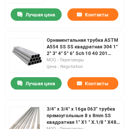
Лучшая цена
Контакты
Продукция
трубка круга нержавеющей стали
Орнаментальная трубка ASTM
A554 SS SS квадратная 304 1"
лист плиты нержавеющей стали
2" 3" 4" 5" 6" Sch 10 40 201
316L 304
MOQ：Переговоры
Цена：Negotiation
Катушка нержавеющей стали
Лучшая цена
Контакты
Трубка SS квадратная
Безшовная труба нержавеющей стали
3/4" x 3/4" x 16ga 063" трубка
прямоугольные 8 x 8mm SS
квадратная 1" X1 " X.1/8 " X48»
прокладка нержавеющей стали
304
MOQ：Переговоры