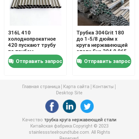
Стальная заготовка для проволоки
316L 410
Трубка 304Grit 180
Адвокатура нержавеющей стали штанга
холоднопрокатное
до 1-5/8 дюйм x
420 пускают трубу
круга нержавеющей
по трубам
стали Sus 304 0,065
Прокладка легированной стали
нержавеющей стали
сваренного 430
Отправить запрос
Отправить запрос
трубы нержавеющей
стали 310s
Трубки легированной стали
Главная страница
Карта сайта
Контакты
Desktop Site
Катушка легированной стали
Гальванизированная стальная катушка
Качество
трубка круга нержавеющей стали
Китайская фабрика.Copyright © 2023
stainlesssteelroundtube.com. All Rights
Гальванизированная стальная пластина
Reserved.