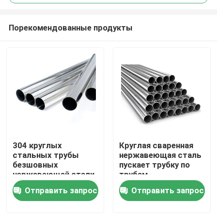
Порекомендованные продукты
304 круглых
Круглая сваренная
Дома
стальных трубы
нержавеющая сталь
безшовных
пускает трубку по
нержавеющей стали
трубам
О Компании
трубы нержавеющей
нержавеющей стали
Отправить запрос
Отправить запрос
стали трубки/трубка
316 трубок
Контакты