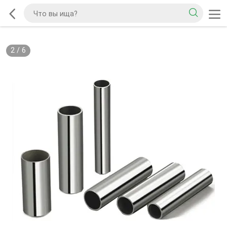
2
/
6