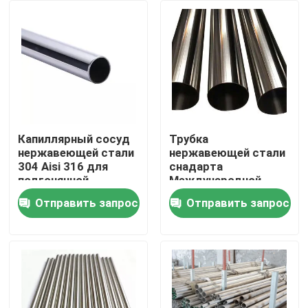
Продукция
трубка круга нержавеющей стали
лист плиты нержавеющей стали
Капиллярный сосуд
Трубка
нержавеющей стали
нержавеющей стали
304 Aisi 316 для
снадарта
Катушка нержавеющей стали
подгонянной
Международной
медицинской
организации
Отправить запрос
Отправить запрос
промышленности
стандартизации
Трубка SS квадратная
качества еды
польская
Безшовная труба нержавеющей стали
прокладка нержавеющей стали