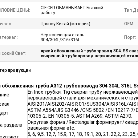
CIF CFR ОБМАНЫВАЕТ Бывший-
СЛОВИЕ ЦЕНЫ:
Тип Д
работу
ачало:
Цзянсу Китай (материк)
OEM:
Нержавеющая сталь
атериал:
Порт:
304/304L/316/316L
яркий обожженный трубопровод 304
,
SS сва
ысокий Свет:
сваренный трубопровод нержавеющей стали
тер продукции
 обожженная труба A312 трубопровода 304 304L 316L S
En Inox трубки; Tig сварил трубу нержавеющей
ание
нержавеющей стали для механических и стру
риал
AISI201/AISI202/AISI301/SUS304/AISI316L/AIS
ASTM A554/JIS G3446 /CNS 5802 /EN 10217-7/E
дарт
10305-2, EN 10305-5, ASTM A269, ASTM A270.
Округлая форма /Rectangular формирует/квад
а раздела
овальная форма etc.
5, 6, 9,5, 12,7, 15,9, 17, 18, 19,1, 20, 21, 22,2, 23, 25,
кругляют