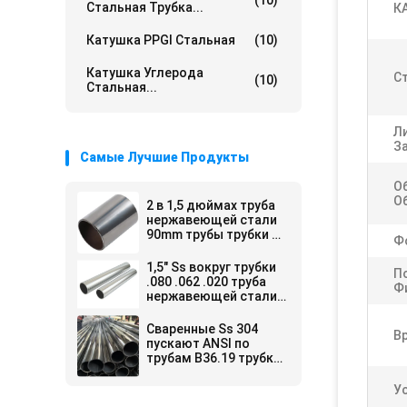
(10)
Стальная Трубка...
К
Катушка PPGI Стальная
(10)
Катушка Углерода
Ст
(10)
Стальная...
Л
З
Самые Лучшие Продукты
О
О
2 в 1,5 дюймах труба
нержавеющей стали
90mm трубы трубки Ss
Ф
304 1 дюйма
сваренная круглая
1,5" Ss вокруг трубки
П
.080 .062 .020 труба
Ф
нержавеющей стали
317l 330 347h 3/4
дюймов 5/8" 5
Сваренные Ss 304
В
дюймов
пускают ANSI по
трубам B36.19 трубки
нержавеющей стали
ERW
У