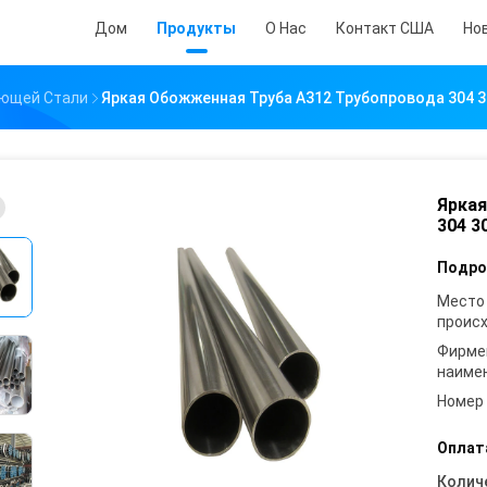
Дом
Продукты
О Нас
Контакт США
Но
еющей Стали
Яркая Обожженная Труба A312 Трубопровода 304 30
Яркая
304 3
Подро
Место
проис
Фирме
наиме
Номер
Оплат
Колич