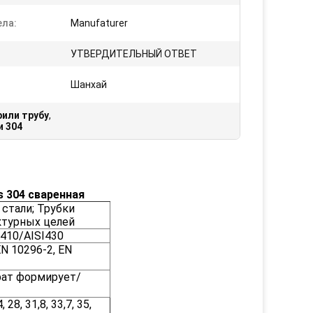
ела:
Manufaturer
УТВЕРДИТЕЛЬНЫЙ ОТВЕТ
Шанхай
рили трубу
,
 304
s 304 сваренная
 стали; Трубки
ктурных целей
I410/AISI430
N 10296-2, EN
рат формирует/
4, 28, 31,8, 33,7, 35,