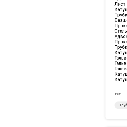
Лист
Кату
Трубк
Безш
Прок
Сталь
Адво
Прокл
Трубк
Катуш
Гальв
Гальв
Гальв
Катуш
Катуш
тег:
Тру