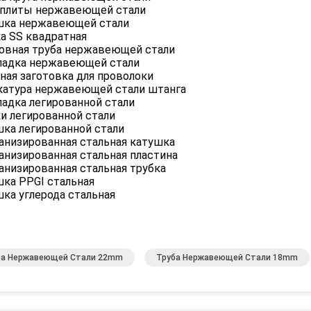
 плиты нержавеющей стали
шка нержавеющей стали
а SS квадратная
овная труба нержавеющей стали
ладка нержавеющей стали
ная заготовка для проволоки
катура нержавеющей стали штанга
адка легированной стали
и легированной стали
ка легированной стали
анизированная стальная катушка
анизированная стальная пластина
анизированная стальная трубка
ка PPGI стальная
ка углерода стальная
ба Нержавеющей Стали 22mm
Труба Нержавеющей Стали 18mm