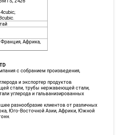
25MTS, 2426
4cubic;
8cubic.
итай
 Франция, Африка,
TD
мпания с собранием произведения,
глерода и экспортер продуктов
ющей стали, трубы нержавеющей стали,
али углерода и гальванизированных
ьшее разнообразие клиентов от различных
ока, Юго-Восточной Азии, Африки, Южной
онн.