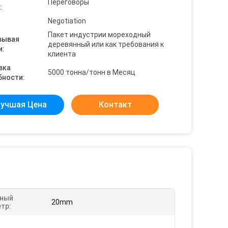
Переговоры
:
Negotiation
Пакет индустрии мореходный
вывая
деревянный или как требования к
и:
клиента
вка
5000 тонна/тонн в Месяц
бности:
учшая Цена
Контакт
ный
20mm
тр: