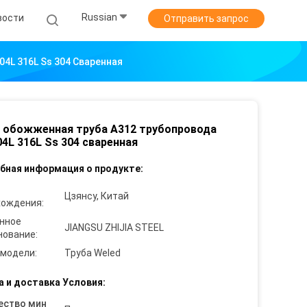
Russian
вости
Отправить запрос
4L 316L Ss 304 Сваренная
 обожженная труба A312 трубопровода
04L 316L Ss 304 сваренная
бная информация о продукте:
Цзянсу, Китай
хождения:
нное
JIANGSU ZHIJIA STEEL
нование:
 модели:
Труба Weled
а и доставка Условия:
ество мин