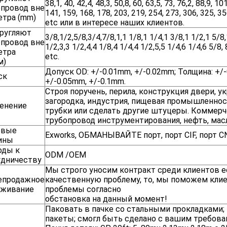
38,1, 40, 42,4, 48,3, 50,8, 60, 63,5, 73, 76,2, 88,9, 10
опровод вне
141, 159, 168, 178, 203, 219, 254, 273, 306, 325, 35
етра (mm)
etc или в интересе наших клиентов.
кругляют
3/8,1/2,5/8,3/4,7/8,1,1 1/8,1 1/4,1 3/8,1 1/2,1 5/8,
опровод вне
1/2,3,3 1/2,4,4 1/8,4 1/4,4 1/2,5,5 1/4,6 1/4,6 5/8,
етра
etc.
м)
Допуск OD: +/-0.01mm, +/-0.02mm; Толщина: +/
ск
+/-0.05mm, +/-0.1mm.
Строя поручень, перила, конструкция двери, у
загородка, индустрия, пищевая промышленнос
енение
трубки или сделать другие штуцеры. Коммерч
трубопровод инструментирования, нефть, масло 
овые
Exworks, ОБМАНЫВАЙТЕ порт, порт CIF, порт CN
ины
оды к
ODM /OEM
удничеству
Мы строго уносим контракт среди клиентов е
епродажное
качественную проблему, то, мы поможем кли
уживание
проблемы согласно
обстановка на данный момент!
Паковать в пачке со стальными прокладками
пакеты; смогл быть сделано с вашим требова