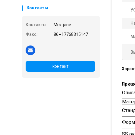
Контакты
У
Н
Контакты:
Mrs. jane
Факс:
86--17768315147
М
В
контакт
Харак
Яркая
Опис
Мате
Стан
Форм
SS о