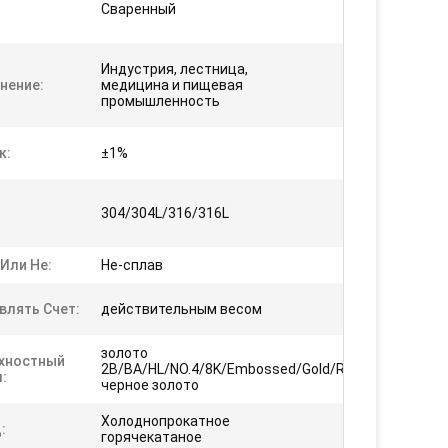
Сваренный
Индустрия, лестница,
нение:
медицина и пищевая
промышленность
к:
±1%
304/304L/316/316L
Или Не:
Не-сплав
влять Счет:
действительным весом
золото
хностный
2B/BA/HL/NO.4/8K/Embossed/Gold/Rose/
:
черное золото
Холоднопрокатное
:
горячекатаное