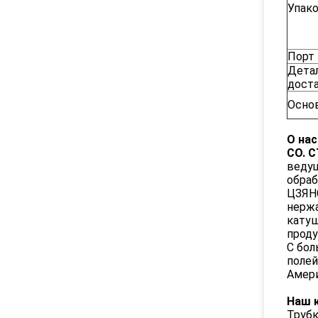
Упак
Порт
Дета
дост
Осно
О нас
CO. 
ведущ
обраб
ЦЗЯНС
нержа
катуш
проду
С бол
полей
Амери
Наш к
Трубк