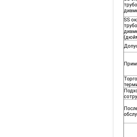
труб
диам
SS о
труб
диам
(дюй
Допу
Прим
Торг
терм
Подх
сотр
Посл
обсл