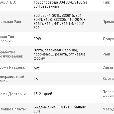
АЧЕСТВО:
трубопровода 304 304L 316L Ss
Тип:
304 сваренная
300 серий, 301L, S30815, 301,
304N, 310S, S32305, 410, 204C3,
альная Ранг:
Приме
316Ti, 316L, 441, 316, L4, 420J1,
321,
иния Тип
ERW
Допус
аварки:
Гнуть, сваривая, Decoiling,
бработка
пробивающ, резать, отливая в
Ранг:
бслуживания:
форму
орма Раздела:
Круг
Сплав 
оверхностный
2B
Выста
иниш:
Повер
ремя Доставки:
15-21 дней
Финиш
Выдвижение 30%T/T + баланс
словие Оплаты:
Метод
70%