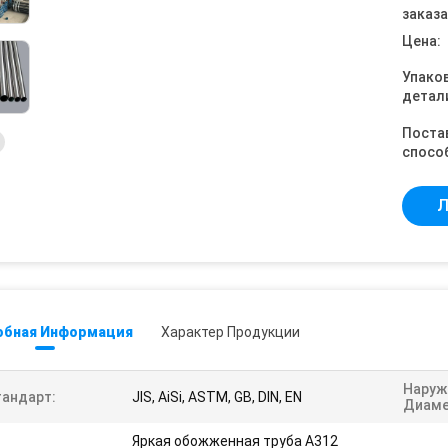
заказа
Цена:
Упако
детал
Поста
спосо
Л
обная Информация
Характер Продукции
Наруж
тандарт:
JIS, AiSi, ASTM, GB, DIN, EN
Диаме
Яркая обожженная труба A312