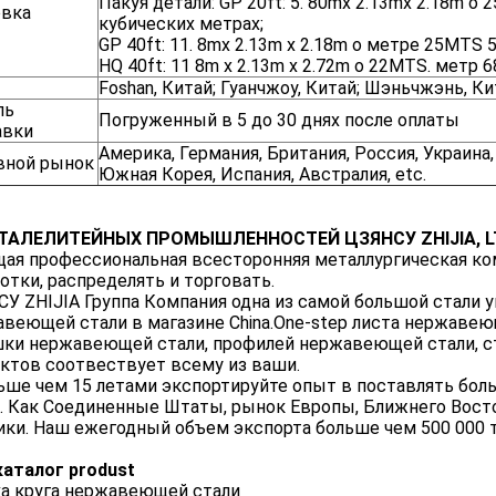
Пакуя детали: GP 20ft: 5. 80mx 2.13mx 2.18m о 
овка
кубических метрах;
GP 40ft: 11. 8mx 2.13m x 2.18m о метре 25MTS 5
HQ 40ft: 11 8m x 2.13m x 2.72m о 22MTS. метр 6
Foshan, Китай; Гуанчжоу, Китай; Шэньчжэнь, К
ль
Погруженный в 5 до 30 днях после оплаты
авки
Америка, Германия, Британия, Россия, Украина,
вной рынок
Южная Корея, Испания, Австралия, etc.
СТАЛЕЛИТЕЙНЫХ ПРОМЫШЛЕННОСТЕЙ ЦЗЯНСУ ZHIJIA, L
ая профессиональная всесторонняя металлургическая ко
отки, распределять и торговать.
У ZHIJIA Группа Компания одна из самой большой стали у
веющей стали в магазине China.One-step листа нержаве
ки нержавеющей стали, профилей нержавеющей стали, ст
ктов соотвествует всему из ваши.
ьше чем 15 летами экспортируйте опыт в поставлять бол
. Как Соединенные Штаты, рынок Европы, Ближнего Вост
ки. Наш ежегодный объем экспорта больше чем 500 000 т
аталог produst
а круга нержавеющей стали