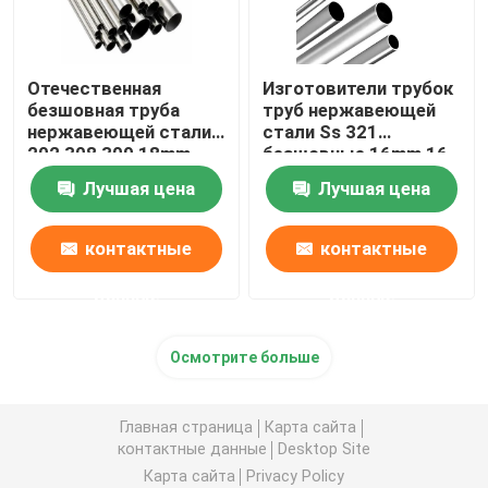
Отечественная
Изготовители трубок
безшовная труба
труб нержавеющей
нержавеющей стали
стали Ss 321
202 308 309 18mm
безшовные 16mm 16
22mm 2 трубка Inox
теплообменный
Лучшая цена
Лучшая цена
дюйма 304
аппарат датчика 304
контактные
контактные
данные
данные
Осмотрите больше
Главная страница
Карта сайта
контактные данные
Desktop Site
Карта сайта
Privacy Policy