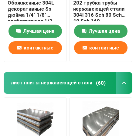
Обожженные 304L
202 трубка трубы
декоративные Ss
нержавеющей стали
Трубки легированной стали
дюйма 1/4" 1/8"
304l 316 Sch 80 Sch
трубопровода 1/2
40 Sch 160
нержавеющей стали
отполированная
Лучшая цена
Лучшая цена
201 304 пускают круг
Катушка легированной стали
по трубам
контактные
контактные
Гальванизированная стальная катушка
данные
данные
Гальванизированная стальная пластина
лист плиты нержавеющей стали
(60)
Гальванизированная стальная трубка
Катушка PPGI стальная
Катушка углерода стальная