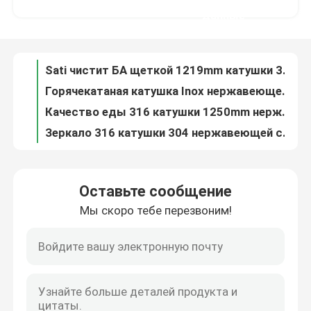
Горячекатаная катушка Inox нержавеющей стали 304 201 150mm 300 серий
данные
Качество еды 316 катушки 1250mm нержавеющей стали JIS AISI Ss 304
Путешествие фабрики
Зеркало 316 катушки 304 нержавеющей стали ГЕКТОЛИТРА Ss304 6m холоднопрокатное польское
Холоднопрокатная катушка 316L 409 нержавеющей стали 316 2B БА 800mm
Проверка качества
Катушка 316 нержавеющей стали ASTM AiSi JIS 410 430 Inox 201 1000mm
металл заварки 100mm катушки прокладки нержавеющей стали 304N 310S
Контакт США
Металл холоднопрокатное 2000mm катушки нержавеющей стали 301L Aisi 304
катушка 6mm нержавеющей стали 420 304L Astm 300 серий сваривать
Новости
Холоднопрокатная катушка прокладки изготовителей 301 316L 309 309S Ss 304 катушки прокладки нержавеющей стали
Оставьте сообщение
304l 309s прокладка нержавеющей стали в катушке Aisi 201 410 421 430 439 Ss закрепляют прокладку
Мы скоро тебе перезвоним!
Спросите цитату
Катушка прокладки Ss на дверь 410 мебели прокладка диапазона нержавеющей стали 409 430 201 304
Нержавеющая разрезанная тонколистовая сталь прокладки металла Ss катушки 310 301 201 430 420 410S 409L 304L 316
Нержавеющая катушка Ss прокладки 304 покрывает катушку 310 301 201 430 420 410S 409L 316 304
трубка круга нержавеющей стали
SUS JIS 202 AISI 301 430 420 катушка 410S 409L 316 304 нержавеющая
Горячекатаная стальная прокладка Ss сваривая ленту Inox катушки 201 304 304L 316L
лист плиты нержавеющей стали