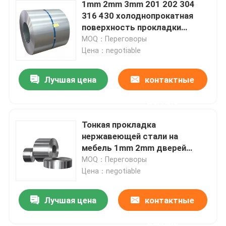
1mm 2mm 3mm 201 202 304
316 430 холоднопрокатная
поверхность прокладки
металла 2B катушки
MOQ：Переговоры
нержавеющей стали
Цена：negotiable
Лучшая цена
контактные
данные
Тонкая прокладка
нержавеющей стали на
мебель 1mm 2mm дверей
весен 201 304 304L 316 410
MOQ：Переговоры
430
Цена：negotiable
Лучшая цена
контактные
данные