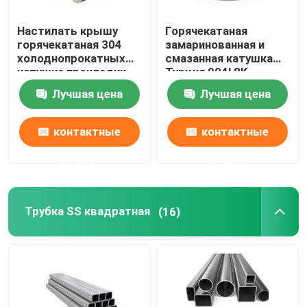
Настилать крышу
Горячекатаная
горячекатаная 304
замаринованная и
холоднопрокатных
смазанная катушка
катушка прокладки
Турция 904l 8K
201 316l 202 Ss 304
отполировала
Лучшая цена
Лучшая цена
катушки
катушку 202 Ss
нержавеющей стали
катушки 430
нержавеющей стали
контактные
контактные
данные
данные
Трубка SS квадратная
(16)