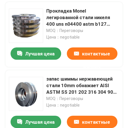
Прокладка Monel
легированной стали никеля
400 uns n04400 astm b127
b564
MOQ：Переговоры
Цена：negotiable
Лучшая цена
контактные
данные
запас шиммы нержавеющей
стали 10mm обнажает AISI
Дом
ASTM SS 201 202 316 304 904l
Ss покрывают катушку
MOQ：Переговоры
Цена：negotiable
Продукты
Лучшая цена
контактные
Sati чистит БА щеткой 1219mm катушки 316L 2B нержавеющей стали 304
О нас