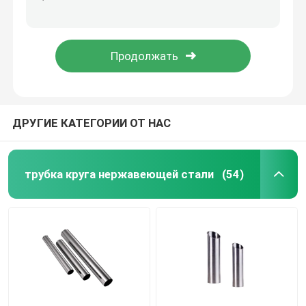
Прокладка нержавеющей стали 1 дюйма свертывает спиралью 1mm 2mm 3mm 301 304 2B No.1 Ss покрывают прокладку
крен прокладки нержавеющей стали 301 201 изготовитель прокладки Ss поверхности БА 1 дюйма ASTM JIS 2B
Катушка нержавеющей стали
321 высокая катушка прокладки нержавеющей стали выхода 316l 304 301 почистила 2B БА щеткой No.4
Прокладка 10mm нержавеющей стали зеркала БА законченная 304 301 304N
Трубка SS квадратная
Безшовная труба нержавеющей стали
ДРУГИЕ КАТЕГОРИИ ОТ НАС
прокладка нержавеющей стали
трубка круга нержавеющей стали
(54)
Стальная заготовка для проволоки
Адвокатура нержавеющей стали штанга
Прокладка легированной стали