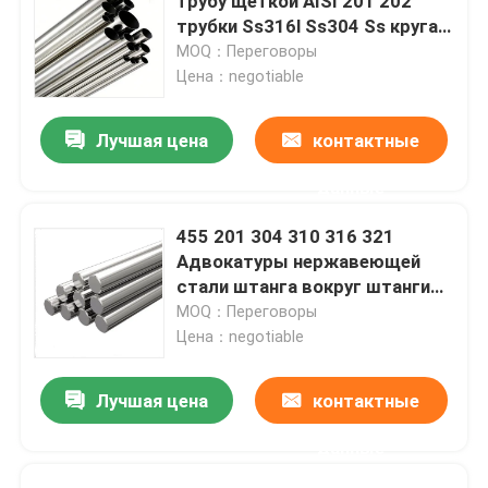
трубу щеткой AISI 201 202
трубки Ss316l Ss304 Ss круга
нержавеющей стали
MOQ：Переговоры
санитарную
Цена：negotiable
Лучшая цена
контактные
данные
455 201 304 310 316 321
Адвокатуры нержавеющей
стали штанга вокруг штанги
440c 2mm 4mm 6mm 10mm ss
MOQ：Переговоры
Цена：negotiable
Лучшая цена
контактные
данные