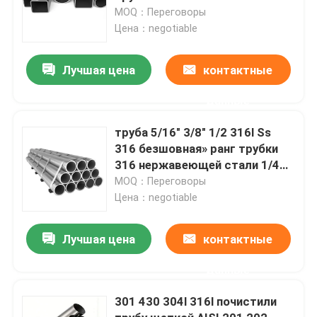
безшовное
MOQ：Переговоры
Цена：negotiable
Лучшая цена
контактные
данные
труба 5/16" 3/8" 1/2 316l Ss
316 безшовная» ранг трубки
316 нержавеющей стали 1/4
дюймов
MOQ：Переговоры
Цена：negotiable
Лучшая цена
контактные
данные
301 430 304l 316l почистили