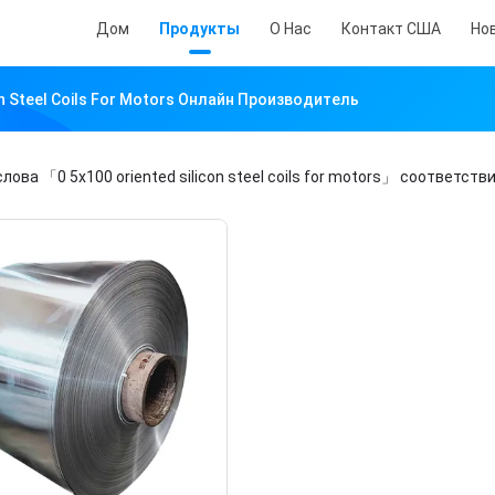
Дом
Продукты
О Нас
Контакт США
Но
con Steel Coils For Motors Онлайн Производитель
слова
「0 5x100 oriented silicon steel coils for motors」
соответств