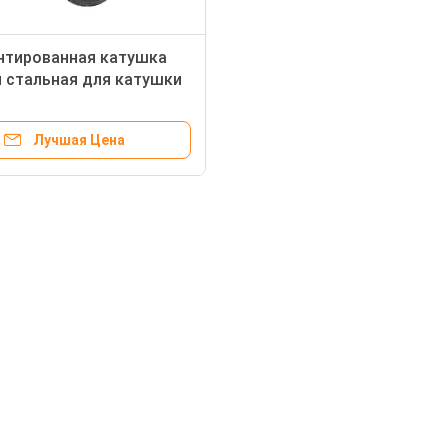
нтированная катушка
 стальная для катушки
rgo металлического
я моторов
Лучшая Цена
ческой