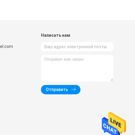
и
Написать нам
el.com
Отправить