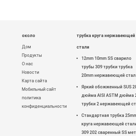
около
трубка круга нержавеющей
Дом
стали
Продукты
12mm 10mm SS сварило
О нас
трубы 309 трубки трубка
Новости
20mm нержавеющей стал
Карта сайта
316 201 22MM 25mm
Яркий обожженный SUS 2
Мобильный сайт
дюйма AISI ASTM дюйма 2
политика
трубки 2 нержавеющей с
конфиденциальности
304 904L 2205
Стандартная трубка 25m
круга нержавеющей стал
309 202 сваренный SS ме