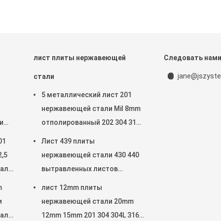
лист плиты нержавеющей
Следовать нам
jane@jszyste
стали
5 металлический лист 201
нержавеющей стали Mil 8mm
и
отполированный 202 304 316
310S 309S 430 датчик 2205 9
01
Лист 439 плиты
,5
нержавеющей стали 430 440
тали
вытравленных листов
нержавеющей стали для
m
лист 12mm плиты
стен кухни
и
нержавеющей стали 20mm
талл
12mm 15mm 201 304 304L 316