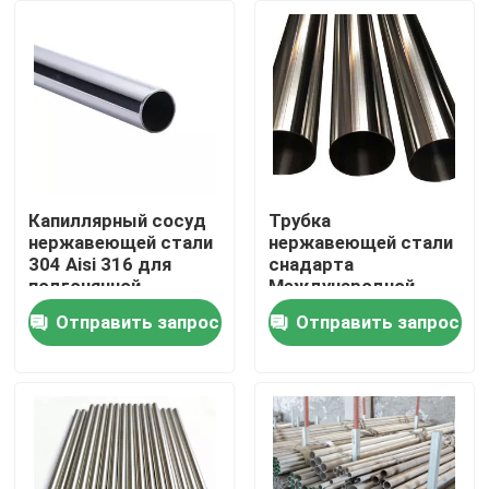
Продукция
трубка круга нержавеющей стали
лист плиты нержавеющей стали
Капиллярный сосуд
Трубка
нержавеющей стали
нержавеющей стали
304 Aisi 316 для
снадарта
Катушка нержавеющей стали
подгонянной
Международной
медицинской
организации
Отправить запрос
Отправить запрос
промышленности
стандартизации
Трубка SS квадратная
качества еды
польская
Безшовная труба нержавеющей стали
прокладка нержавеющей стали