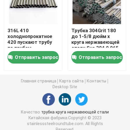
Стальная заготовка для проволоки
316L 410
Трубка 304Grit 180
Адвокатура нержавеющей стали штанга
холоднопрокатное
до 1-5/8 дюйм x
420 пускают трубу
круга нержавеющей
по трубам
стали Sus 304 0,065
Прокладка легированной стали
нержавеющей стали
сваренного 430
Отправить запрос
Отправить запрос
трубы нержавеющей
стали 310s
Трубки легированной стали
Главная страница
Карта сайта
Контакты
Desktop Site
Катушка легированной стали
Гальванизированная стальная катушка
Качество
трубка круга нержавеющей стали
Китайская фабрика.Copyright © 2023
stainlesssteelroundtube.com. All Rights
Гальванизированная стальная пластина
Reserved.