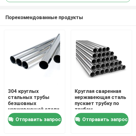
Порекомендованные продукты
304 круглых
Круглая сваренная
Дома
стальных трубы
нержавеющая сталь
безшовных
пускает трубку по
нержавеющей стали
трубам
О Компании
трубы нержавеющей
нержавеющей стали
Отправить запрос
Отправить запрос
стали трубки/трубка
316 трубок
Контакты