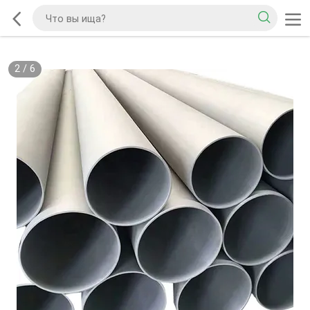
2
/
6