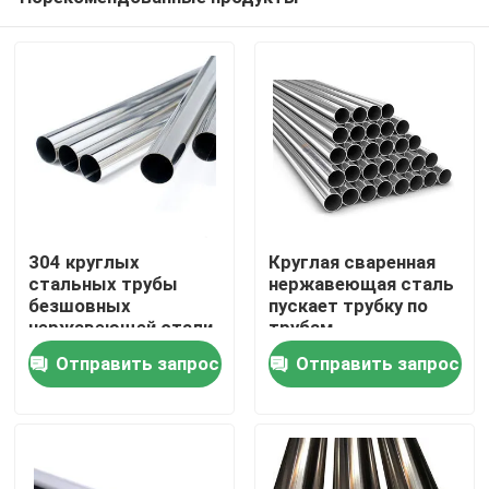
304 круглых
Круглая сваренная
стальных трубы
нержавеющая сталь
безшовных
пускает трубку по
нержавеющей стали
трубам
Дома
трубы нержавеющей
нержавеющей стали
Отправить запрос
Отправить запрос
стали трубки/трубка
316 трубок
О Компании
Контакты