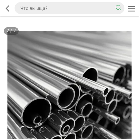
2
/
2