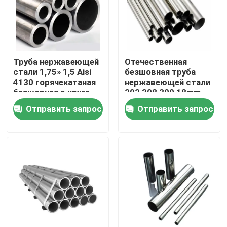
Продукция
трубка круга нержавеющей стали
Труба нержавеющей
Отечественная
стали 1,75» 1,5 Aisi
безшовная труба
4130 горячекатаная
нержавеющей стали
безшовная в круге
202 308 309 18mm
лист плиты нержавеющей стали
1,25 дюймов
22mm 2 трубка Inox
Отправить запрос
Отправить запрос
дюйма 304
Катушка нержавеющей стали
Трубка SS квадратная
Безшовная труба нержавеющей стали
прокладка нержавеющей стали