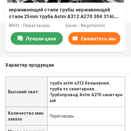
нержавеющей стали трубы нержавеющей
стали 25mm труба Astm A312 A270 304 316L
310S безшовной санитарная
MOQ：Переговоры
Цена：Negotiation
Лучшая цена
Свяжитесь мы
Характер продукции
труба astm a312 безшовная
,
труба ss санитарная
,
Высокий свет:
Трубопровод Astm A270 санитарн
ый
Количество мин
Переговоры
заказа