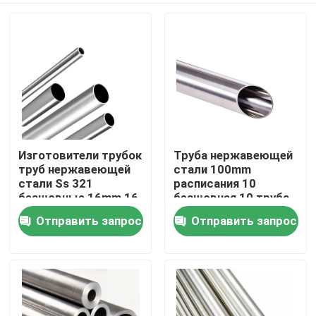
Изготовители трубок
Труба нержавеющей
труб нержавеющей
стали 100mm
стали Ss 321
расписания 10
безшовные 16mm 16
безшовная 10 труба
теплообменный
нержавеющей стали
Отправить запрос
Отправить запрос
Дома
аппарат датчика 304
ASTM Sch 10 AiSi JIS
GB
О Компании
Контакты