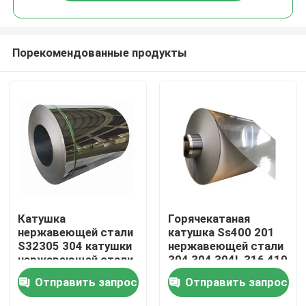
Порекомендованные продукты
Дома
Катушка
Горячекатаная
нержавеющей стали
катушка Ss400 201
S32305 304 катушки
нержавеющей стали
О Компании
нержавеющей стали
304 304 304L 316 410
зеркала
430
Отправить запрос
Отправить запрос
Контакты