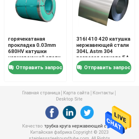
Стальная заготовка для проволоки
Адвокатура нержавеющей стали штанга
горячекатаная
316l 410 420 катушка
прокладка 0.03mm
нержавеющей стали
680HV катушки
304L Astm 304
Прокладка легированной стали
нержавеющей стали
разрезая зеркало БА
321 316l
2B 8K
Отправить запрос
Отправить запрос
холоднокатанной
Трубки легированной стали
ленты
Главная страница
Карта сайта
Контакты
Катушка легированной стали
Desktop Site
Гальванизированная стальная катушка
Качество
трубка круга нержавеющей стали
Китайская фабрика.Copyright © 2023
Гальванизированная стальная пластина
stainlesssteelroundtube.com. All Rights