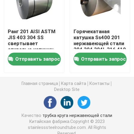
Стальная заготовка для проволоки
Ранг 201 AISI ASTM
Горячекатаная
Адвокатура нержавеющей стали штанга
JIS 403 304 SS
катушка Ss400 201
свертывает
нержавеющей стали
спиралью катушку
304 304 304L 316 410
Прокладка легированной стали
нержавеющей стали
430
Отправить запрос
Отправить запрос
холоднопрокатную
для украшения
Трубки легированной стали
Главная страница
Карта сайта
Контакты
Desktop Site
Катушка легированной стали
Гальванизированная стальная катушка
Качество
трубка круга нержавеющей стали
Китайская фабрика.Copyright © 2023
stainlesssteelroundtube.com. All Rights
Гальванизированная стальная пластина
Reserved.