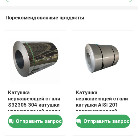
Порекомендованные продукты
Катушка
Катушка
Дома
нержавеющей стали
нержавеющей стали
S32305 304 катушки
катушки AISI 201
нержавеющей стали
холоднокатаной
О Компании
зеркала
стали и стальные
Отправить запрос
Отправить запрос
листы катушки
Контакты