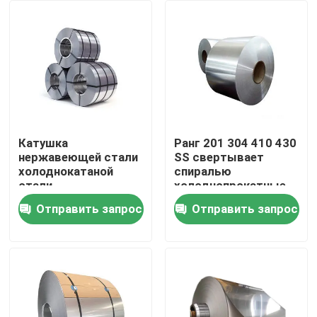
Продукция
трубка круга нержавеющей стали
лист плиты нержавеющей стали
Катушка
Ранг 201 304 410 430
нержавеющей стали
SS свертывает
холоднокатаной
спиралью
Катушка нержавеющей стали
стали
холоднопрокатные
металлического
катушку/лист
Отправить запрос
Отправить запрос
листа оцинкованной
нержавеющей стали
Трубка SS квадратная
жести Dx51d
Безшовная труба нержавеющей стали
прокладка нержавеющей стали