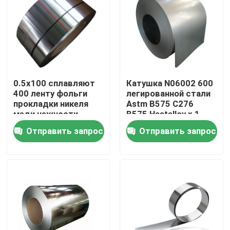
Продукция
трубка круга нержавеющей стали
0.5x100 сплавляют
Катушка N06002 600
400 ленту фольги
легированной стали
лист плиты нержавеющей стали
прокладки никеля
Astm B575 C276
меди нежности
B575 Hastelloy x 1
металла никеля
601 плита Astm B443
Катушка нержавеющей стали
Отправить запрос
Отправить запрос
Monel 400
Inconel 625
Трубка SS квадратная
Безшовная труба нержавеющей стали
прокладка нержавеющей стали