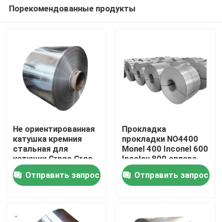
Порекомендованные продукты
Не ориентированная
Прокладка
катушка кремния
прокладки NO4400
стальная для
Monel 400 Inconel 600
Дома
катушки Crngo Crgo
Incoloy 800 сплава
металлического
никеля никеля 200
Отправить запрос
Отправить запрос
стержня моторов
высокопрочная
О Компании
электрической
Контакты