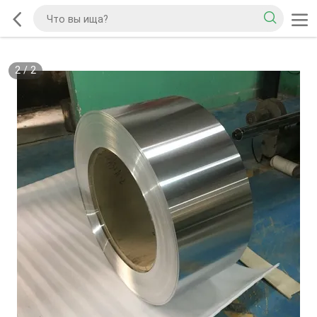
2
/
2