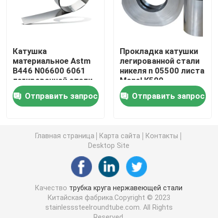
Стальная заготовка для проволоки
Катушка
Прокладка катушки
Адвокатура нержавеющей стали штанга
материальное Astm
легированной стали
B446 N06600 6061
никеля n 05500 листа
легированной стали
Monel K500
Прокладка легированной стали
Monel 400 6063 3104
Отправить запрос
Отправить запрос
3003
Трубки легированной стали
Главная страница
Карта сайта
Контакты
Desktop Site
Катушка легированной стали
Гальванизированная стальная катушка
Качество
трубка круга нержавеющей стали
Китайская фабрика.Copyright © 2023
stainlesssteelroundtube.com. All Rights
Гальванизированная стальная пластина
Reserved.