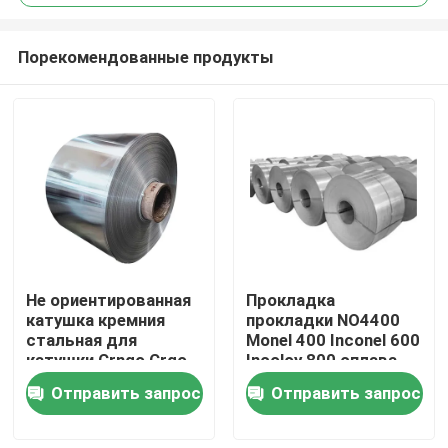
Порекомендованные продукты
Не ориентированная
Прокладка
Дома
катушка кремния
прокладки NO4400
стальная для
Monel 400 Inconel 600
катушки Crngo Crgo
Incoloy 800 сплава
О Компании
металлического
никеля никеля 200
Отправить запрос
Отправить запрос
стержня моторов
высокопрочная
электрической
Контакты