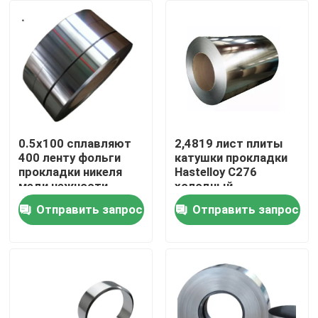
Продукция
трубка круга нержавеющей стали
лист плиты нержавеющей стали
0.5x100 сплавляют
2,4819 лист плиты
400 ленту фольги
катушки прокладки
прокладки никеля
Hastelloy C276
Катушка нержавеющей стали
меди нежности
холодный
металла никеля
горячекатаный
Отправить запрос
Отправить запрос
Monel 400
Трубка SS квадратная
Безшовная труба нержавеющей стали
прокладка нержавеющей стали