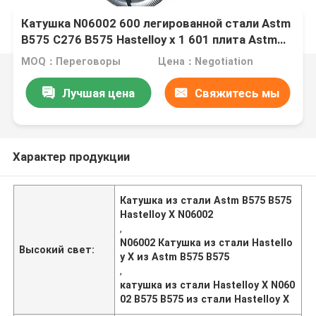
Катушка N06002 600 легированной стали Astm
B575 C276 B575 Hastelloy x 1 601 плита Astm
B443 Inconel 625
MOQ：Переговоры
Цена：Negotiation
Лучшая цена
Свяжитесь мы
Характер продукции
Катушка из стали Astm B575 B575
Hastelloy X N06002
,
N06002 Катушка из стали Hastello
Высокий свет:
y X из Astm B575 B575
,
катушка из стали Hastelloy X N060
02 B575 B575 из стали Hastelloy X