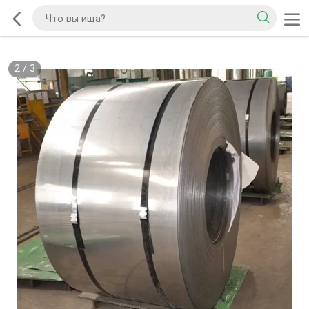
2
/
3