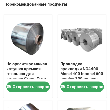
Порекомендованные продукты
Не ориентированная
Прокладка
катушка кремния
прокладки NO4400
стальная для
Monel 400 Inconel 600
Дома
катушки Crngo Crgo
Incoloy 800 сплава
металлического
никеля никеля 200
Отправить запрос
Отправить запрос
стержня моторов
высокопрочная
О Компании
электрической
Контакты