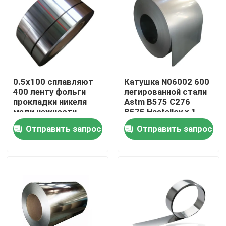
Продукция
трубка круга нержавеющей стали
0.5x100 сплавляют
Катушка N06002 600
400 ленту фольги
легированной стали
лист плиты нержавеющей стали
прокладки никеля
Astm B575 C276
меди нежности
B575 Hastelloy x 1
металла никеля
601 плита Astm B443
Катушка нержавеющей стали
Отправить запрос
Отправить запрос
Monel 400
Inconel 625
Трубка SS квадратная
Безшовная труба нержавеющей стали
прокладка нержавеющей стали